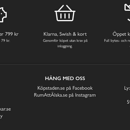
ver 799 kr
Klarna, Swish & kort
Öppet k
 79 kr.
Genomför köpet utan krav på
Full bytes- och re
inloggning.
HÄNG MED OSS
Köpstaden.se på Facebook
Ly
RumAttÄlska.se på Instagram
5
ar.se
cy