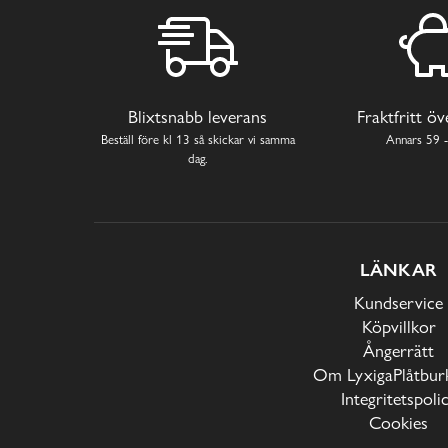
Blixtsnabb leverans
Fraktfritt ö
Beställ före kl 13 så skickar vi samma
Annars 59 -
dag.
LÄNKAR
Kundservice
Köpvillkor
Ångerrätt
Om LyxigaPlåtburk
Integritetspoli
Cookies