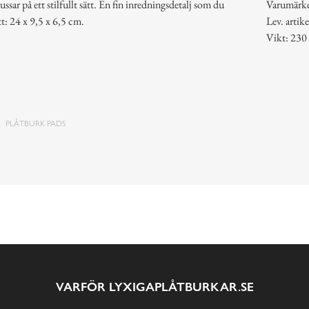
ssar på ett stilfullt sätt. En fin inredningsdetalj som du
Varumärk
: 24 x 9,5 x 6,5 cm.
Lev. arti
Vikt: 230
PLÅTBURK PADS
VARFÖR LYXIGAPLÅTBURKAR.SE