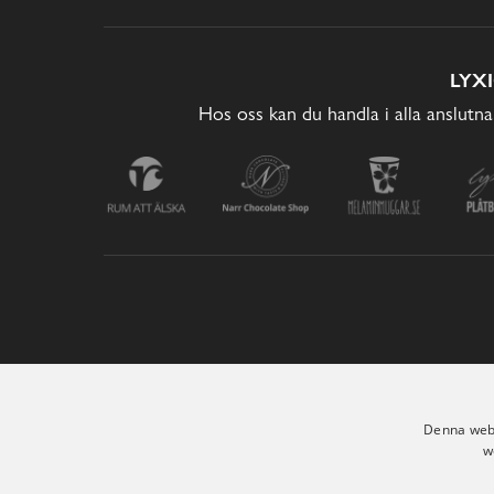
LYX
Hos oss kan du handla i alla anslutna
Denna webb
w