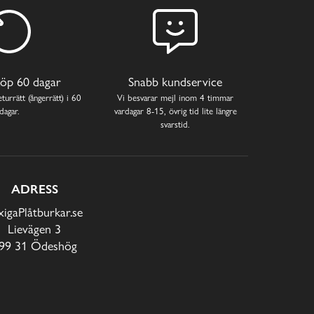
öp 60 dagar
Snabb kundservice
turrätt (ångerrätt) i 60
Vi besvarar mejl inom 4 timmar
dagar.
vardagar 8-15, övrig tid lite längre
svarstid.
ADRESS
xigaPlåtburkar.se
Lievägen 3
99 31 Ödeshög