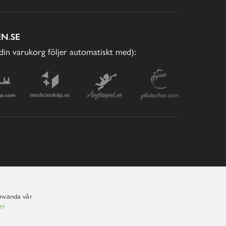
N.SE
(din varukorg följer automatiskt med):
använda vår
er