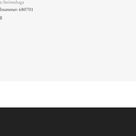
e:
Strömshaga
kelnummer: 680701
 g