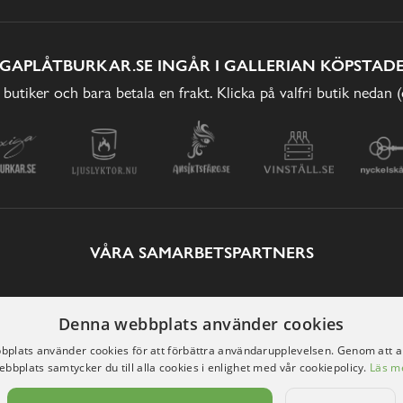
IGAPLÅTBURKAR.SE INGÅR I GALLERIAN KÖPSTADE
 butiker och bara betala en frakt. Klicka på valfri butik nedan 
VÅRA SAMARBETSPARTNERS
Denna webbplats använder cookies
plats använder cookies för att förbättra användarupplevelsen. Genom att 
ebbplats samtycker du till alla cookies i enlighet med vår cookiepolicy.
Läs m