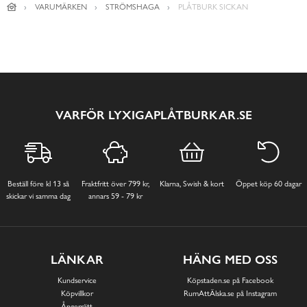
VARUMÄRKEN
STRÖMSHAGA
PLÅTBURK SICKAN
VARFÖR LYXIGAPLÅTBURKAR.SE
Beställ före kl 13 så
Fraktfritt över 799 kr,
Klarna, Swish & kort
Öppet köp 60 dagar
skickar vi samma dag
annars 59 - 79 kr
LÄNKAR
HÄNG MED OSS
Kundservice
Köpstaden.se på Facebook
Köpvillkor
RumAttÄlska.se på Instagram
Ångerrätt