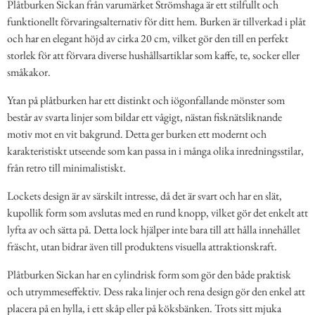
Plåtburken Sickan från varumärket Strömshaga är ett stilfullt och
funktionellt förvaringsalternativ för ditt hem. Burken är tillverkad i plåt
och har en elegant höjd av cirka 20 cm, vilket gör den till en perfekt
storlek för att förvara diverse hushållsartiklar som kaffe, te, socker eller
småkakor.
Ytan på plåtburken har ett distinkt och iögonfallande mönster som
består av svarta linjer som bildar ett vågigt, nästan fisknätsliknande
motiv mot en vit bakgrund. Detta ger burken ett modernt och
karakteristiskt utseende som kan passa in i många olika inredningsstilar,
från retro till minimalistiskt.
Lockets design är av särskilt intresse, då det är svart och har en slät,
kupollik form som avslutas med en rund knopp, vilket gör det enkelt att
lyfta av och sätta på. Detta lock hjälper inte bara till att hålla innehållet
fräscht, utan bidrar även till produktens visuella attraktionskraft.
Plåtburken Sickan har en cylindrisk form som gör den både praktisk
och utrymmeseffektiv. Dess raka linjer och rena design gör den enkel att
placera på en hylla, i ett skåp eller på köksbänken. Trots sitt mjuka