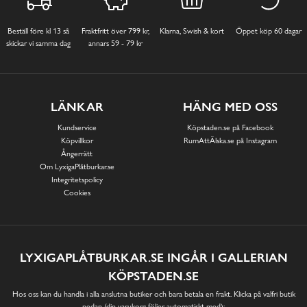
Beställ före kl 13 så
Fraktfritt över 799 kr,
Klarna, Swish & kort
Öppet köp 60 dagar
skickar vi samma dag
annars 59 - 79 kr
LÄNKAR
HÄNG MED OSS
Kundservice
Köpstaden.se på Facebook
Köpvillkor
RumAttÄlska.se på Instagram
Ångerrätt
Om LyxigaPlåtburkar.se
Integritetspolicy
Cookies
LYXIGAPLÅTBURKAR.SE INGÅR I GALLERIAN
KÖPSTADEN.SE
Hos oss kan du handla i alla anslutna butiker och bara betala en frakt. Klicka på valfri butik
nedan (din varukorg följer automatiskt med):