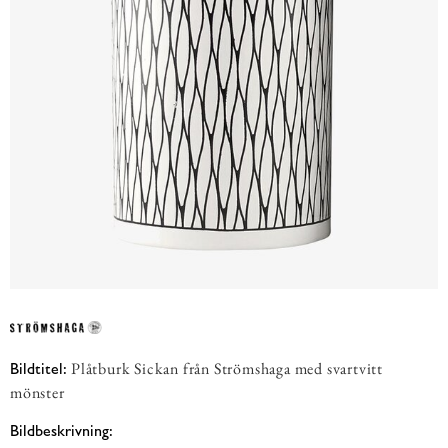
Plåtburk Sickan från Strömshaga med svartvitt
Bildtitel:
mönster
Bildbeskrivning: