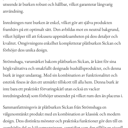
utseende är burken robust och hållbar, vilket garanterar långvarig
användning.
Inredningen runt burken är enkel, vilket gör att själva produkten
framhävs på ett optimalt sätt. Den avbildas mot en neutral bakgrund,
vilket hjälper till att fokusera uppmärksamheten på dess detaljer och
kvalitet. Omgivningens enkelhet kompletterar plåtburken Sickan och
förhöjer dess unika design.
Strömshaga, varumärket bakom plåtburken Sickan, är känt för sina
högkvalitativa och smakfullt designade hushållsprodukter, och denna
burk är inget undantag. Med sin kombination av funktionalitet och
estetisk finess är den ett utmärkt tillskott till alla hem. Denna burk är
inte bara ett praktiskt förvaringskärl utan också en vacker
inredningsdetalj som förhöjer utseendet på vilket rum den än placeras i.
Sammanfattningsvis är plåtburken Sickan från Strömshaga en
välgenomtänkt produkt med en kombination av klassisk och modern
design. Dess distinkta mönster och praktiska funktioner gör den till en
oumbärlig del av köksutrustningen, samtidigt som den tillför en visuell