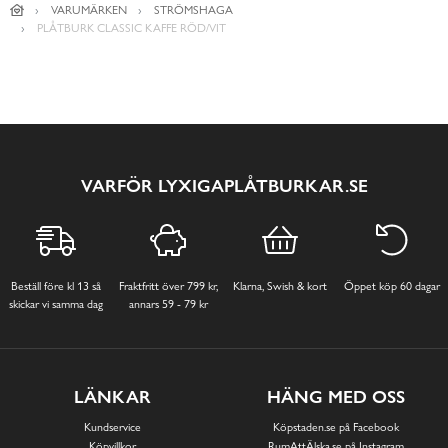
VARUMÄRKEN
STRÖMSHAGA
PLÅTBURK CLASSIC KAFFE RÖD/VIT
VARFÖR LYXIGAPLÅTBURKAR.SE
Beställ före kl 13 så
Fraktfritt över 799 kr,
Klarna, Swish & kort
Öppet köp 60 dagar
skickar vi samma dag
annars 59 - 79 kr
LÄNKAR
HÄNG MED OSS
Kundservice
Köpstaden.se på Facebook
Köpvillkor
RumAttÄlska.se på Instagram