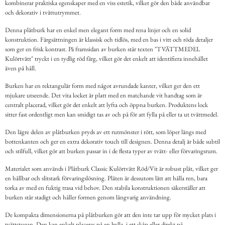
kombinerar praktiska egenskaper med en viss estetik, vilket gör den både användbar
och dekorativ i tvättutrymmet.
Denna plåtburk har en enkel men elegant form med rena linjer och en solid
konstruktion. Färgsättningen är klassisk och tidlös, med en bas i vitt och röda detaljer
som ger en frisk kontrast. På framsidan av burken står texten "TVÄTTMEDEL
Kulörtvätt" tryckt i en tydlig röd färg, vilket gör det enkelt att identifiera innehållet
även på håll.
Burken har en rektangulär form med något avrundade kanter, vilket ger den ett
mjukare utseende. Det vita locket är platt med en matchande vit handtag som är
centralt placerad, vilket gör det enkelt att lyfta och öppna burken. Produktens lock
sitter fast ordentligt men kan smidigt tas av och på för att fylla på eller ta ut tvättmedel.
Den lägre delen av plåtburken pryds av ett rutmönster i rött, som löper längs med
bottenkanten och ger en extra dekorativ touch till designen. Denna detalj är både subtil
och stilfull, vilket gör att burken passar in i de flesta typer av tvätt- eller förvaringsrum.
Materialet som används i Plåtburk Classic Kulörtvätt Röd/Vit är robust plåt, vilket ger
en hållbar och slitstark förvaringslösning. Plåten är dessutom lätt att hålla ren, bara
torka av med en fuktig trasa vid behov. Den stabila konstruktionen säkerställer att
burken står stadigt och håller formen genom långvarig användning.
De kompakta dimensionerna på plåtburken gör att den inte tar upp för mycket plats i
tvättstugan. Den kan enkelt placeras på en hylla, i ett skåp eller direkt på