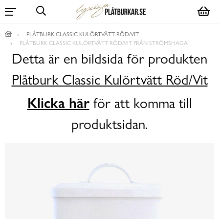
PLÅTBURK CLASSIC KULÖRTVÄTT RÖD/VIT
PLÅTBURK CLASSIC KULÖRTVÄTT RÖD/VIT FRÅN STRÖMSHAGA
Detta är en bildsida för produkten
Plåtburk Classic Kulörtvätt Röd/Vit
Klicka här
för att komma till
produktsidan.