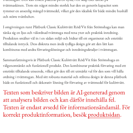
tvättmaskinen. Trots sin något mindre storlek har den en generös kapacitet som
rymmer en ansenlig mängd tvättmedel, vilket gör den idealisk för både mindre hushåll
och större tvättbehov.
I omgivningen runt Plåtburk Classic Kulörtvätt Röd/Vit från Strömshaga kan man
tänka sig en ljus och välordnad tvättstuga med rena ytor och praktisk inredning.
Produkten smälter väl in i en sådan miljö och bidrar till ett organiserat och estetiskt
tilltalande intryck. Dess diskreta men ändå tydliga design gör att den lätt kan
kombineras med andra förvaringslösningar och inredningsdetaljer i tvättstugan.
Sammanfattningsvis är Plåtburk Classic Kulörtvätt Röd/Vit från Strömshaga en
välgenomtänkt och funktionell produkt. Den kombinerar praktisk förvaring med ett
estetiskt tilltalande utseende, vilket gör den till ett utmärkt val för den som vill hålla
ordning i tvättstugan. Med sitt robusta material och stilrena design är denna plåtburk
både en funktionell och dekorativ lösning för förvaring av tvättmedel för kulörtvätt.