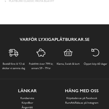
PLÅTBURK CLASSIC PASTA BLÅ/VIT
VARFÖR LYXIGAPLÅTBURKAR.SE
Beställ före kl 13 så
Fraktfritt över 799 kr,
Klarna, Swish & kort
Öppet köp 60 dagar
skickar vi samma dag
annars 59 - 79 kr
LÄNKAR
HÄNG MED OSS
Kundservice
Köpstaden.se på Facebook
Köpvillkor
RumAttÄlska.se på Instagram
Ångerrätt