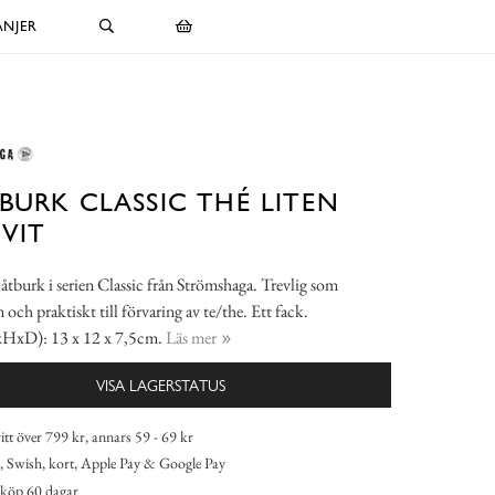
NJER
BURK CLASSIC THÉ LITEN
VIT
låtburk i serien Classic från Strömshaga. Trevlig som
 och praktiskt till förvaring av te/the. Ett fack.
xHxD): 13 x 12 x 7,5cm.
Läs mer
VISA LAGERSTATUS
itt över 799 kr, annars 59 - 69 kr
 Swish, kort, Apple Pay & Google Pay
köp 60 dagar