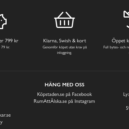
ver 799 kr
Klarna, Swish & kort
Öppet k
 79 kr.
Genomför köpet utan krav på
Full bytes- och re
inloggning.
HÄNG MED OSS
Köpstaden.se på Facebook
Ly
RumAttÄlska.se på Instagram
5
ar.se
cy