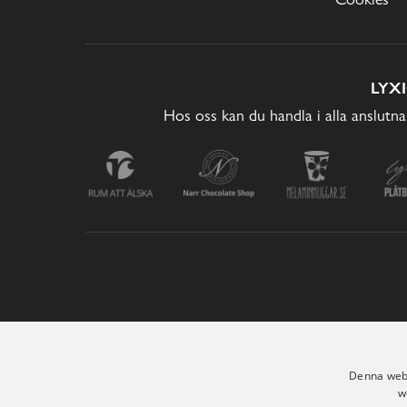
LYX
Hos oss kan du handla i alla anslutna
Denna webb
w