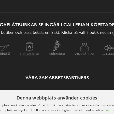
IGAPLÅTBURKAR.SE INGÅR I GALLERIAN KÖPSTADE
 butiker och bara betala en frakt. Klicka på valfri butik nedan 
VÅRA SAMARBETSPARTNERS
Denna webbplats använder cookies
plats använder cookies för att förbättra användarupplevelsen. Genom att 
ebbplats samtycker du till alla cookies i enlighet med vår cookiepolicy.
Läs m