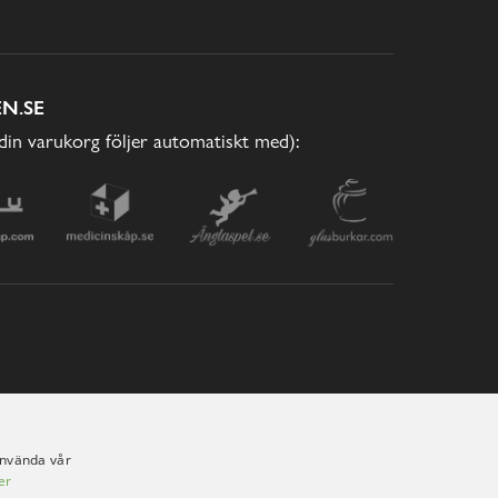
N.SE
(din varukorg följer automatiskt med):
använda vår
er