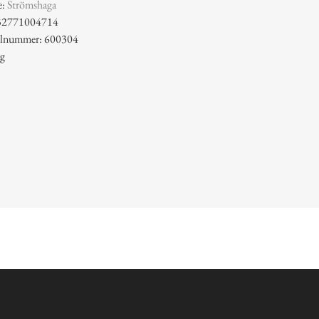
e:
Strömshaga
32771004714
kelnummer: 600304
 g