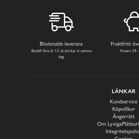
Blixtsnabb leverans
Fraktfritt ö
Beställ före kl 13 så skickar vi samma
Annars 59 -
dag.
LÄNKAR
Kundservice
Köpvillkor
Ångerrätt
Om LyxigaPlåtburk
Integritetspoli
Cookies