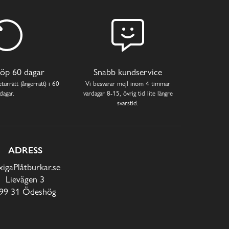
öp 60 dagar
Snabb kundservice
turrätt (ångerrätt) i 60
Vi besvarar mejl inom 4 timmar
dagar.
vardagar 8-15, övrig tid lite längre
svarstid.
ADRESS
xigaPlåtburkar.se
Lievägen 3
99 31 Ödeshög