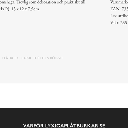
trömshaga. Trevlig som dekoration och praktiskt till
Varumärk
LxHxD): 13 x 12 x 7,5cm.
EAN: 73
Lev. arti
Vikt: 235
PLÅTBURK CLASSIC THÉ LITEN RÖD/VIT
VARFÖR LYXIGAPLÅTBURKAR.SE