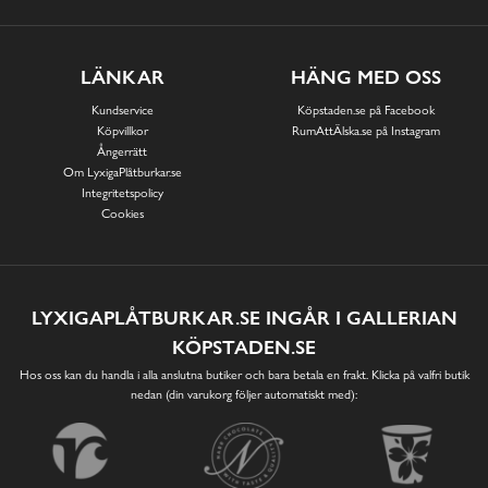
LÄNKAR
HÄNG MED OSS
Kundservice
Köpstaden.se på Facebook
Köpvillkor
RumAttÄlska.se på Instagram
Ångerrätt
Om LyxigaPlåtburkar.se
Integritetspolicy
Cookies
LYXIGAPLÅTBURKAR.SE INGÅR I GALLERIAN
KÖPSTADEN.SE
Hos oss kan du handla i alla anslutna butiker och bara betala en frakt. Klicka på valfri butik
nedan (din varukorg följer automatiskt med):