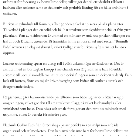
utformat för förvaring av bomullsrondeller, vilket gör det till ett idealiskt tillskott i
badrum eller toaletter samt en dekorativ och praktisk lösning för att hålla ordning på
småsaker.
Burken är cylindrisk till formen, vilket gör den enkel att placera på alla plana ytor.
Tillverkad i plåt ger den en solid och hållbar struktur som skyddar innehållet från yttre
påverkan. Ytan av plåtburken är vit med ett mönster av små rosa prickar, vilket ger ett
lekfullt och lättsamt utseende. På framsidan finns en rosa cirkel med texten "Bomulls
Pads" skriven i en elegant skrivstil, vilket tydligt visar burkens syfte utan att behöva
öppnas.
Lockets utformning spelar en viktig roll i plåtburkens höga användbarhet. Det är
avslutat med en borttagbar knopp i matchande rosa färg, som inte bara förenklar
åtkomst till bomullsrondellerna inuti utan också fungerar som en dekorativ detalj. Från
lock till botten, finns en mjukt krökt övergång som bidrar till burkens estetik och
övergripande design.
Färgschemat går i harmoniserande pastelltoner som både lugnar och fräschar upp
omgivningen, vilket gör den till ett attraktivt tillägg på vilket badrumshylla eller
sminkbord som helst. Dess höga och smala form gör att den tar upp minimalt med
utrymme, vilket är perfekt för mindre ytor.
Plåtburk Gullan Pads från Strömshaga passar perfekt in i en miljö som är både
organiserad och stilmedveten. Den kan användas inte bara för bomullsrondeller utan