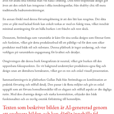
även för andra små föremål man vill hålla i ordning. Dess retro-inspirerade design gör
även att den enkelt kan integreras i olika inredningsstilar, från shabby chic till mera
traditionella badrumsinrättningar.
En annan fördel med denna förvaringslösning är att den lätt kan rengöras. Det släta
yttre av plåt med lackad finish kan enkelt torkas av med en fuktig trasa, vilket innebär
minimal ansträngning för att hålla burken i ett fräscht och rent skick.
Dessutom, Strömshaga som varumärke är känt för sina unika designs som förenar form
och funktion, vilket gör detta produktutbud till ett pålitligt val för dem som söker
produkter med både stil och substans. Denna plåtburk är inget undantag, och visar
verkligen på varumärkets engagemang för kvalitet och detaljer.
Omgivningen där denna burk fotograferats är neutral, vilket gör burken till den
uppenbara fokuspunkten. En vit bakgrund understryker produktens egna färg och
design utan att distrahera betraktaren, vilket ger en ren och enkel visuell presentation.
Sammanfattningsvis är plåtburken Gullan Pads från Strömshaga en kombination av
praktisk förvaring och stilfull detalj. Den passar i de flesta miljöer och gör en enkel
uppgift som att förvara bomullsrondeller till en elegant och stilfull aspekt av din dagliga
rutin. Med dess charmiga design och starka konstruktion, erbjuder den både
funktionalitet och en trevlig estetisk förbättring till hemmiljön.