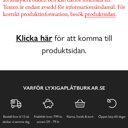
Klicka här
för att komma till
produktsidan.
VARFÖR LYXIGAPLÅTBURKAR.SE
Beställ före kl 13 så
Fraktfritt över 799 kr,
Klarna, Swish & kort
Öppet köp 60 dagar
skickar vi samma dag
annars 59 - 79 kr