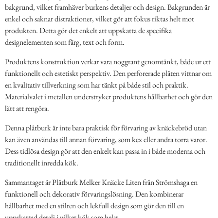
bakgrund, vilket framhäver burkens detaljer och design. Bakgrunden är
enkel och saknar distraktioner, vilket gör att fokus riktas helt mot
produkten. Detta gör det enkelt att uppskatta de specifika
designelementen som färg, text och form.
Produktens konstruktion verkar vara noggrant genomtänkt, både ur ett
funktionellt och estetiskt perspektiv. Den perforerade plåten vittnar om
en kvalitativ tillverkning som har tänkt på både stil och praktik.
Materialvalet i metallen understryker produktens hållbarhet och gör den
lätt att rengöra.
Denna plåtburk är inte bara praktisk för förvaring av knäckebröd utan
kan även användas till annan förvaring, som kex eller andra torra varor.
Dess tidlösa design gör att den enkelt kan passa in i både moderna och
traditionellt inredda kök.
Sammantaget är Plåtburk Melker Knäcke Liten från Strömshaga en
funktionell och dekorativ förvaringslösning. Den kombinerar
hållbarhet med en stilren och lekfull design som gör den till en
uppskattad detalj i vilket kök som helst.