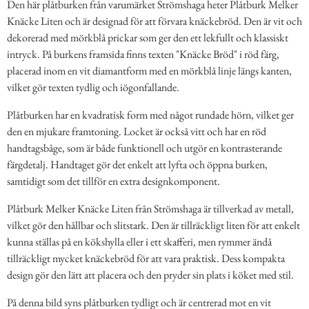
Den här plåtburken från varumärket Strömshaga heter Plåtburk Melker
Knäcke Liten och är designad för att förvara knäckebröd. Den är vit och
dekorerad med mörkblå prickar som ger den ett lekfullt och klassiskt
intryck. På burkens framsida finns texten "Knäcke Bröd" i röd färg,
placerad inom en vit diamantform med en mörkblå linje längs kanten,
vilket gör texten tydlig och iögonfallande.
Plåtburken har en kvadratisk form med något rundade hörn, vilket ger
den en mjukare framtoning. Locket är också vitt och har en röd
handtagsbåge, som är både funktionell och utgör en kontrasterande
färgdetalj. Handtaget gör det enkelt att lyfta och öppna burken,
samtidigt som det tillför en extra designkomponent.
Plåtburk Melker Knäcke Liten från Strömshaga är tillverkad av metall,
vilket gör den hållbar och slitstark. Den är tillräckligt liten för att enkelt
kunna ställas på en kökshylla eller i ett skafferi, men rymmer ändå
tillräckligt mycket knäckebröd för att vara praktisk. Dess kompakta
design gör den lätt att placera och den pryder sin plats i köket med stil.
På denna bild syns plåtburken tydligt och är centrerad mot en vit