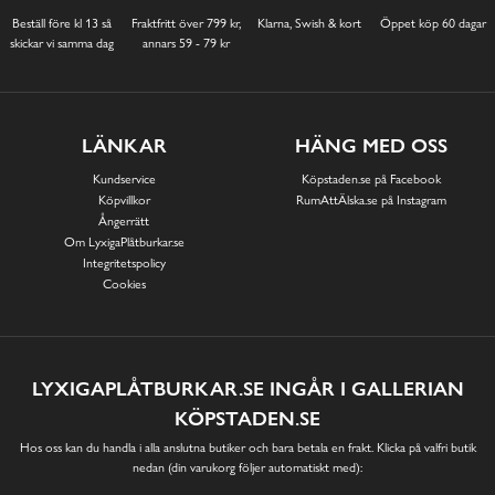
Beställ före kl 13 så
Fraktfritt över 799 kr,
Klarna, Swish & kort
Öppet köp 60 dagar
skickar vi samma dag
annars 59 - 79 kr
LÄNKAR
HÄNG MED OSS
Kundservice
Köpstaden.se på Facebook
Köpvillkor
RumAttÄlska.se på Instagram
Ångerrätt
Om LyxigaPlåtburkar.se
Integritetspolicy
Cookies
LYXIGAPLÅTBURKAR.SE INGÅR I GALLERIAN
KÖPSTADEN.SE
Hos oss kan du handla i alla anslutna butiker och bara betala en frakt. Klicka på valfri butik
nedan (din varukorg följer automatiskt med):