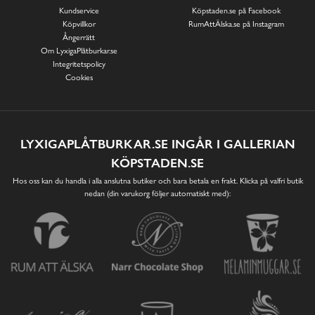
Kundservice
Köpstaden.se på Facebook
Köpvillkor
RumAttÄlska.se på Instagram
Ångerrätt
Om LyxigaPlåtburkar.se
Integritetspolicy
Cookies
LYXIGAPLÅTBURKAR.SE INGÅR I GALLERIAN
KÖPSTADEN.SE
Hos oss kan du handla i alla anslutna butiker och bara betala en frakt. Klicka på valfri butik
nedan (din varukorg följer automatiskt med):