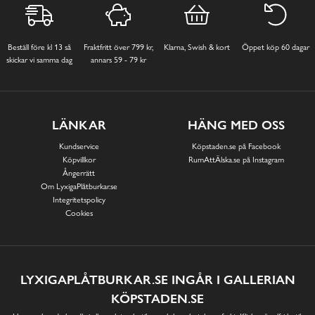
Beställ före kl 13 så
Fraktfritt över 799 kr,
Klarna, Swish & kort
Öppet köp 60 dagar
skickar vi samma dag
annars 59 - 79 kr
LÄNKAR
HÄNG MED OSS
Kundservice
Köpstaden.se på Facebook
Köpvillkor
RumAttÄlska.se på Instagram
Ångerrätt
Om LyxigaPlåtburkar.se
Integritetspolicy
Cookies
LYXIGAPLÅTBURKAR.SE INGÅR I GALLERIAN
KÖPSTADEN.SE