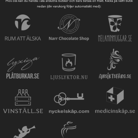
Hos oss kan du handla i alla anslutna butiker och bara betala en frakt. Klicka på valfri butik
nedan (din varukorg följer automatiskt med):