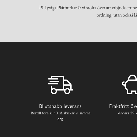
På Lyxiga Plåtburkar är vi stolta över att erbjuda ett
ordning, utan också lå
Blixtsnabb leverans
Fraktfritt ö
Beställ före kl 13 så skickar vi samma
Annars 59 -
dag.