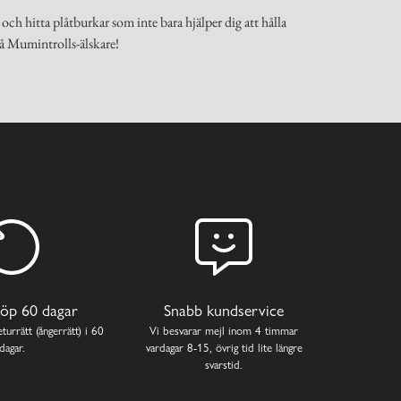
ch hitta plåtburkar som inte bara hjälper dig att hålla
må Mumintrolls-älskare!
öp 60 dagar
Snabb kundservice
turrätt (ångerrätt) i 60
Vi besvarar mejl inom 4 timmar
dagar.
vardagar 8-15, övrig tid lite längre
svarstid.