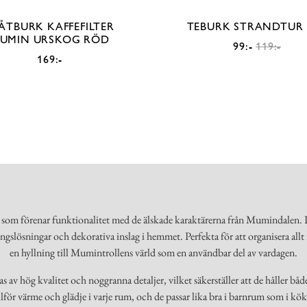
ÅTBURK KAFFEFILTER
TEBURK STRANDTUR 
UMIN URSKOG RÖD
99:-
119:-
169:-
om förenar funktionalitet med de älskade karaktärerna från Mumindalen. D
ringslösningar och dekorativa inslag i hemmet. Perfekta för att organisera allt 
en hyllning till Mumintrollens värld som en användbar del av vardagen.
 hög kvalitet och noggranna detaljer, vilket säkerställer att de håller både
tillför värme och glädje i varje rum, och de passar lika bra i barnrum som i k