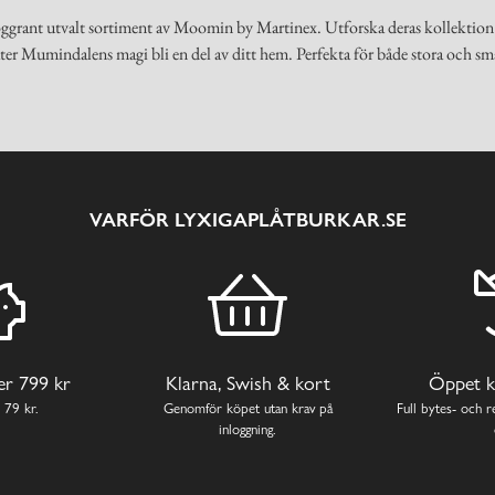
 noggrant utvalt sortiment av Moomin by Martinex. Utforska deras kollektion o
ter Mumindalens magi bli en del av ditt hem. Perfekta för både stora och s
VARFÖR LYXIGAPLÅTBURKAR.SE
ver 799 kr
Klarna, Swish & kort
Öppet k
 79 kr.
Genomför köpet utan krav på
Full bytes- och re
inloggning.