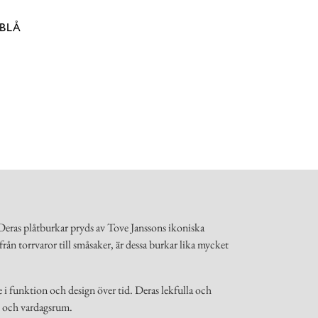
BLÅ
eras plåtburkar pryds av Tove Janssons ikoniska
från torrvaror till småsaker, är dessa burkar lika mycket
 i funktion och design över tid. Deras lekfulla och
ök och vardagsrum.