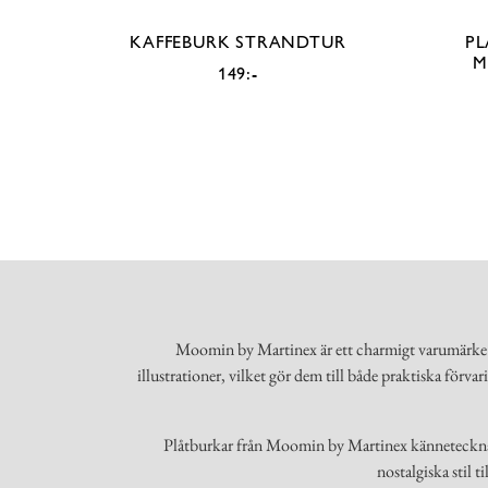
KAFFEBURK STRANDTUR
PL
M
149:-
Moomin by Martinex är ett charmigt varumärke s
illustrationer, vilket gör dem till både praktiska förva
Plåtburkar från Moomin by Martinex kännetecknas av
nostalgiska stil 