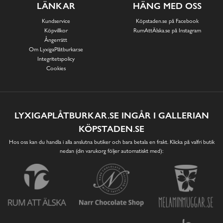
LÄNKAR
HÄNG MED OSS
Kundservice
Köpstaden.se på Facebook
Köpvillkor
RumAttÄlska.se på Instagram
Ångerrätt
Om LyxigaPlåtburkar.se
Integritetspolicy
Cookies
LYXIGAPLÅTBURKAR.SE INGÅR I GALLERIAN
KÖPSTADEN.SE
Hos oss kan du handla i alla anslutna butiker och bara betala en frakt. Klicka på valfri butik
nedan (din varukorg följer automatiskt med):