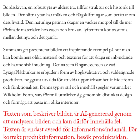
Bordsskivan, en robust yta av åldrat trä, tillför struktur och historik till
bilden. Den slitna ytan har märken och färgskiftningar som berättar om
dess livstid. Den naturliga patinan skapar en vacker motpol till de mer
förfinade materialen hos vasen och krukan, lyfter fram kontrasterna
mellan det nya och det gamla.
Sammantaget presenterar bilden ett inspirerande exempel på hur man
kan kombinera olika material och texturer för att skapa en inbjudande
och harmonisk inredning. Denna scen fångar essensen av vad
LyxigaPlåtburkar.se erbjuder i form av högkvalitativa och väldesignade
produkter, noggrant utvalda för att vida uppmärksamhet åt både form
och funktionalitet. Denna typ av stil och innehåll speglar varumärket
Wikholm Form, vars föremål utmärker sig genom sin distinkta design
och förmåga att passa in i olika interiörer.