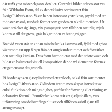
där ruffa ytor möter eleganta detaljer. Centralt i bilden står en stor vas
från Wikholm Form, del av det exklusiva sortimentet från
LyxigaPlåtburkar.se. Vasen har en intressant ytstruktur, prydd med ett
mönster av små, rundade former som ger den en taktil dimension. Ur
vasen sträcker sig långa, vita pampasgräs som tillför en naturlig, mjuk
kontrast till det grova, gråa bakgrunden av betongväggen.
Bredvid vasen står en annan mindre kruka i samma stil, fylld med gröna
växter som tar upp färgen från det omgivande rummet och förstärker
den naturliga känslan. Dess form harmonierar med den större vasen och
bildar en balanserad visuell komposition där de två elementen förenas i
ett gemensamt designspråk.
På bordet syns en glascylinder med ett trälock, också från sortimentet
hos LyxigaPlåtburkar.se. Cylindern är tom men skapar intrycket av
enkel funktion och mångsidighet, perfekt för förvaring eller visning av
dekorativa föremål. Framför krukorna står ett glasljushållare, vars
utformning omedelbart fångar ljuset och tillför en subtil glans till
arrangemanget.