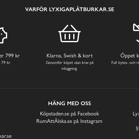
VARFÖR LYXIGAPLÅTBURKAR.SE
ver 799 kr
Klarna, Swish & kort
Öppet k
 79 kr.
Genomför köpet utan krav på
Full bytes- och re
inloggning.
HÄNG MED OSS
Köpstaden.se på Facebook
Ly
RumAttÄlska.se på Instagram
5
ar.se