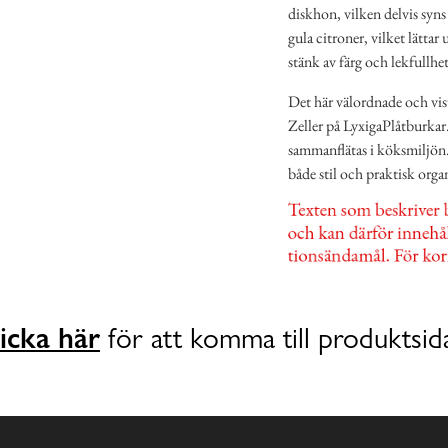
diskhon, vilken delvis syns
gula citroner, vilket lätta
stänk av färg och lekfullhet
Det här välordnade och visu
Zeller på LyxigaPlåtburkar.
sammanflätas i köksmiljön. 
både stil och praktisk organ
icka här
för att komma till produktsid