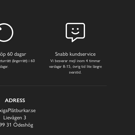
öp 60 dagar
Snabb kundservice
turrätt (ångerrätt) i 60
Vi besvarar mejl inom 4 timmar
dagar.
vardagar 8-15, övrig tid lite längre
svarstid.
ADRESS
xigaPlåtburkar.se
Lievägen 3
99 31 Ödeshög