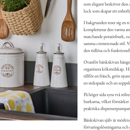
som elegant beskriver dess
lock som skapar ett enhetli
I bakgrunden reser sig en ro
kompletterar den varma atm
matchande potatisburk, och
samma cremetonade stil. Var
den tidlösa och funktionel
Ovanför bänkskivan hänger e
organisera köksredskap. Här
tillför en fräsch, grön nyan
en stekspade och en soppslev
På höger sida syns två stil
burkarna, vilket förstärke
praktiska dispenserpumpar 
Bänkskivan själv är mörkton
förvaringslösningarna och d