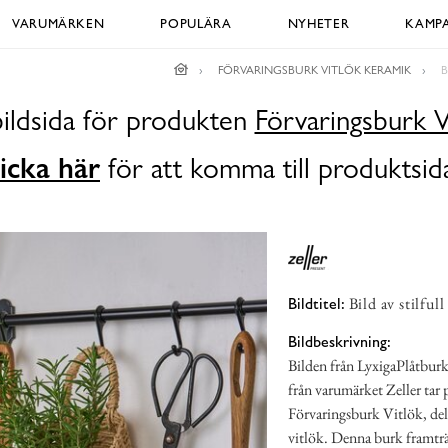
VARUMÄRKEN
POPULÄRA
NYHETER
KAMPA
FÖRVARINGSBURK VITLÖK KERAMIK
B
bildsida för produkten
Förvaringsburk V
icka här
för att komma till produktsid
Bild av stilfu
Bildtitel:
Bildbeskrivning:
Bilden från LyxigaPlåtburka
från varumärket Zeller tar 
Förvaringsburk Vitlök, del a
vitlök. Denna burk framträ