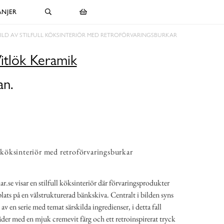
NJER
ILD AV STILFULL KÖKSINTERIÖR MED RETROFÖRVARINGSBURKAR
itlök Keramik
an.
ll köksinteriör med retroförvaringsburkar
r.se visar en stilfull köksinteriör där förvaringsprodukter
plats på en välstrukturerad bänkskiva. Centralt i bilden syns
v en serie med temat särskilda ingredienser, i detta fall
der med en mjuk cremevit färg och ett retroinspirerat tryck