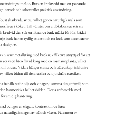
 användningsområde. Burken är försedd med ett passande
gt intryck och säkerställer praktisk användning.
bust skärbräda av trä, vilket ger en naturlig känsla som
osfären i köket. Till vänster om vitlöksburken står en
 bredvid den står en liknande burk märkt för lök, båda i
je burk har en tydlig etikett och ett lock som accentuerar
la designen.
n svart metallstång med krokar, effektivt utnyttjad för att
 ser vi en liten flätad korg med en rosmarinplanta, vilket
s till bilden. Vidare hänger en sax och träredskap, inklusive
, vilket bidrar till den rustika och jordnära estetiken.
rena behållare för olja och vinäger, i samma designfamilj som
r den harmoniska helhetsbilden. Dessa är försedda med
för smidig hantering.
ad och ger en elegant kontrast till de ljusa
e naturliga inslagen av trä och växter. På kanten av