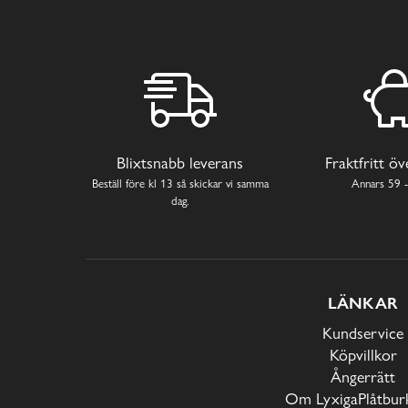
Blixtsnabb leverans
Fraktfritt ö
Beställ före kl 13 så skickar vi samma
Annars 59 -
dag.
LÄNKAR
Kundservice
Köpvillkor
Ångerrätt
Om LyxigaPlåtburk