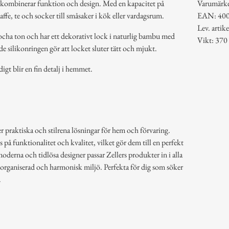
kombinerar funktion och design. Med en kapacitet på
Varumärk
affe, te och socker till småsaker i kök eller vardagsrum.
EAN: 40
Lev. arti
mocha ton och har ett dekorativt lock i naturlig bambu med
Vikt: 370
silikonringen gör att locket sluter tätt och mjukt.
gt blir en fin detalj i hemmet.
r praktiska och stilrena lösningar för hem och förvaring.
å funktionalitet och kvalitet, vilket gör dem till en perfekt
derna och tidlösa designer passar Zellers produkter in i alla
n organiserad och harmonisk miljö. Perfekta för dig som söker
.