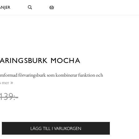
NJER
VARINGSBURK MOCHA
lomformad förvaringsburk som kombinerar funktion och
s mer
139:-
LÄGG TILL I VARUKORGEN