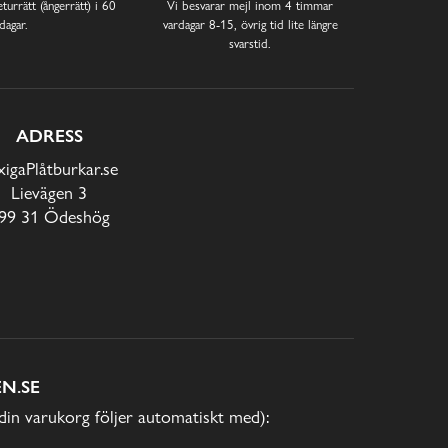
turrätt (ångerrätt) i 60
Vi besvarar mejl inom 4 timmar
dagar.
vardagar 8-15, övrig tid lite längre
svarstid.
ADRESS
xigaPlåtburkar.se
Lievägen 3
99 31 Ödeshög
N.SE
(din varukorg följer automatiskt med):