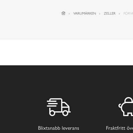
VARUMÄRKEN
ZELLER
FÖRV
Blixtsnabb leverans
Fraktfritt ö