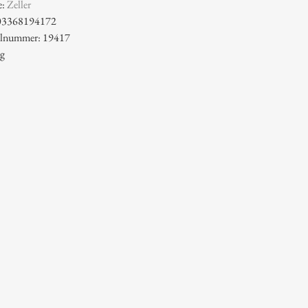
e:
Zeller
03368194172
kelnummer: 19417
 g