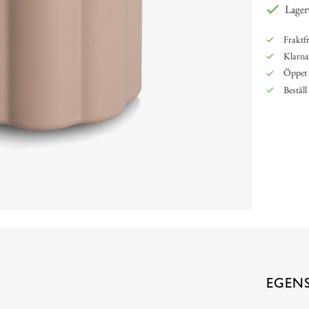
Lager
Fraktfr
Klarna,
Öppet 
Beställ
EGEN