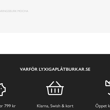
ARINGSBURK MOCHA
VARFÖR LYXIGAPLÅTBURKAR.SE
ver 799 kr
Klarna, Swish & kort
Öppet k