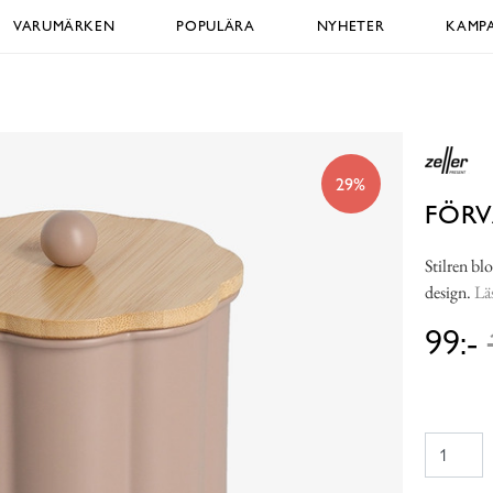
VARUMÄRKEN
POPULÄRA
NYHETER
KAMPA
29%
FÖR
Stilren b
design.
Lä
99:-