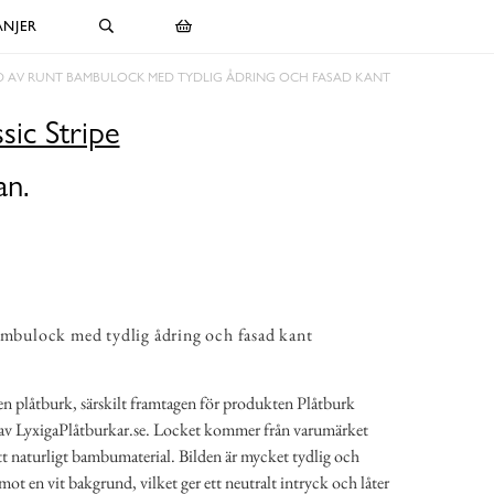
NJER
D AV RUNT BAMBULOCK MED TYDLIG ÅDRING OCH FASAD KANT
sic Stripe
an.
ambulock med tydlig ådring och fasad kant
ll en plåtburk, särskilt framtagen för produkten Plåtburk
s av LyxigaPlåtburkar.se. Locket kommer från varumärket
 ett naturligt bambumaterial. Bilden är mycket tydlig och
mot en vit bakgrund, vilket ger ett neutralt intryck och låter