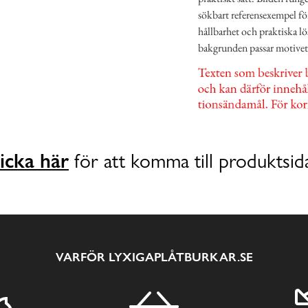
sökbart referensexempel fö
hållbarhet och praktiska lö
bakgrunden passar motivet v
icka här
för att komma till produktsid
VARFÖR LYXIGAPLÅTBURKAR.SE