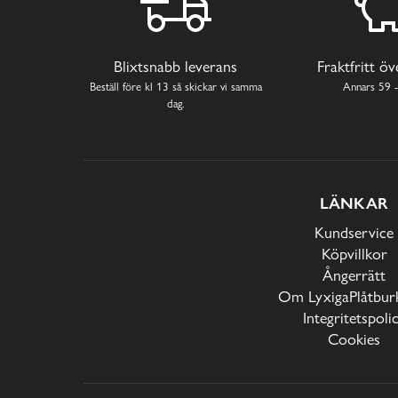
Blixtsnabb leverans
Fraktfritt ö
Beställ före kl 13 så skickar vi samma
Annars 59 -
dag.
LÄNKAR
Kundservice
Köpvillkor
Ångerrätt
Om LyxigaPlåtburk
Integritetspoli
Cookies