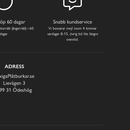
öp 60 dagar
Snabb kundservice
turrätt (ångerrätt) i 60
Vi besvarar mejl inom 4 timmar
dagar.
vardagar 8-15, övrig tid lite längre
svarstid.
ADRESS
xigaPlåtburkar.se
Lievägen 3
99 31 Ödeshög