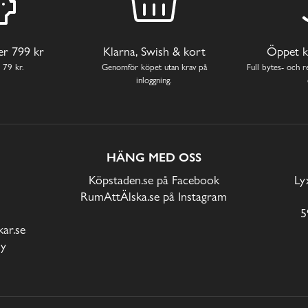
ver 799 kr
Klarna, Swish & kort
Öppet k
 79 kr.
Genomför köpet utan krav på
Full bytes- och re
inloggning.
HÄNG MED OSS
Köpstaden.se på Facebook
Ly
RumAttÄlska.se på Instagram
5
ar.se
cy