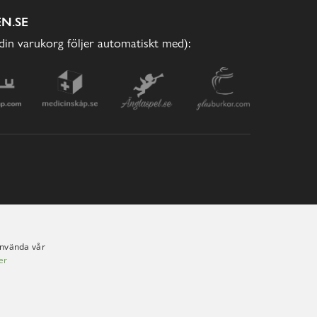
N.SE
(din varukorg följer automatiskt med):
använda vår
er