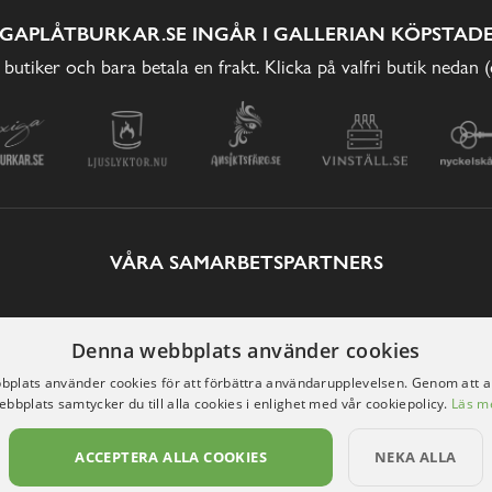
IGAPLÅTBURKAR.SE INGÅR I GALLERIAN KÖPSTADE
 butiker och bara betala en frakt. Klicka på valfri butik nedan 
VÅRA SAMARBETSPARTNERS
Denna webbplats använder cookies
plats använder cookies för att förbättra användarupplevelsen. Genom att 
ebbplats samtycker du till alla cookies i enlighet med vår cookiepolicy.
Läs m
ACCEPTERA ALLA COOKIES
NEKA ALLA