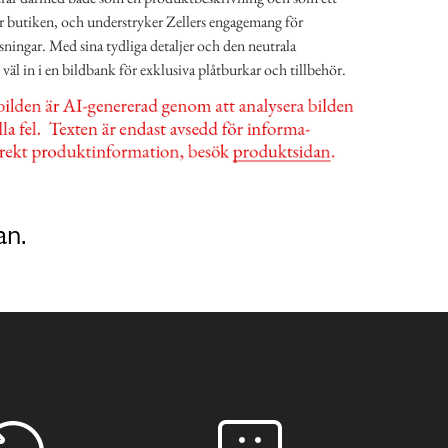
r butiken, och understryker Zellers engagemang för
sningar. Med sina tydliga detaljer och den neutrala
äl in i en bildbank för exklusiva plåtburkar och tillbehör.
an.