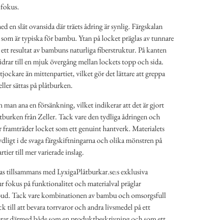
 fokus.
 en slät ovansida där träets ådring är synlig. Färgskalan
r som är typiska för bambu. Ytan på locket präglas av tunnare
r ett resultat av bambuns naturliga fiberstruktur. På kanten
idrar till en mjuk övergång mellan lockets topp och sida.
jockare än mittenpartiet, vilket gör det lättare att greppa
eller sättas på plåtburken.
 man ana en försänkning, vilket indikerar att det är gjort
låtburken från Zeller. Tack vare den tydliga ådringen och
framträder locket som ett genuint hantverk. Materialets
tydligt i de svaga färgskiftningarna och olika mönstren på
rtier till mer varierade inslag.
das tillsammans med LyxigaPlåtburkar.se:s exklusiva
ur fokus på funktionalitet och materialval präglar
bud. Tack vare kombinationen av bambu och omsorgsfull
ck till att bevara torrvaror och andra livsmedel på ett
gerar därmed både som en produktbeskrivning och som ett