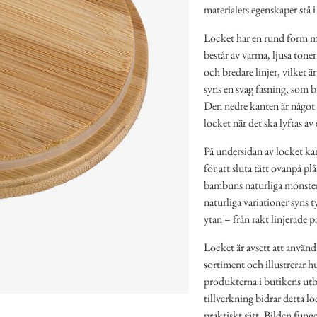
materialets egenskaper stå i
Locket har en rund form med
består av varma, ljusa tone
och bredare linjer, vilket ä
syns en svag fasning, som b
Den nedre kanten är något t
locket när det ska lyftas av 
På undersidan av locket kan
för att sluta tätt ovanpå p
bambuns naturliga mönster 
naturliga variationer syns 
ytan – från rakt linjerade pa
Locket är avsett att använ
sortiment och illustrerar h
produkterna i butikens ut
tillverkning bidrar detta lo
praktiskt sätt. Bilden fun