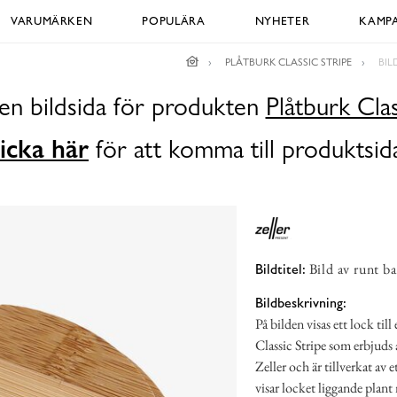
VARUMÄRKEN
POPULÄRA
NYHETER
KAMPA
PLÅTBURK CLASSIC STRIPE
BIL
en bildsida för produkten
Plåtburk Clas
icka här
för att komma till produktsid
Bild av runt b
Bildtitel:
Bildbeskrivning:
På bilden visas ett lock ti
Classic Stripe som erbjud
Zeller och är tillverkat av
visar locket liggande plant 