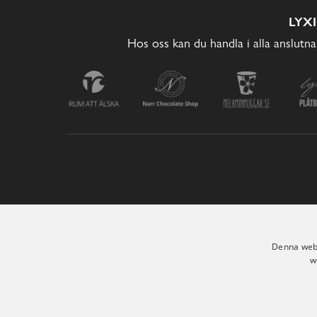
LYX
Hos oss kan du handla i alla anslutna
Denna webb
w