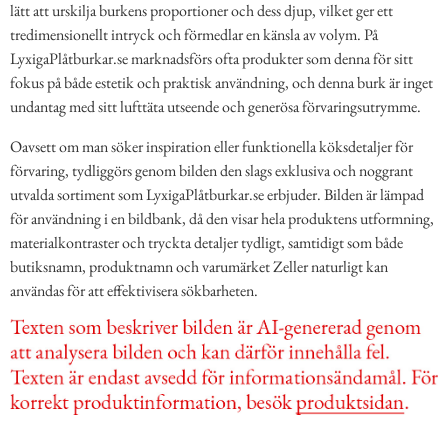
lätt att urskilja burkens proportioner och dess djup, vilket ger ett
tredimensionellt intryck och förmedlar en känsla av volym. På
LyxigaPlåtburkar.se marknadsförs ofta produkter som denna för sitt
fokus på både estetik och praktisk användning, och denna burk är inget
undantag med sitt lufttäta utseende och generösa förvaringsutrymme.
Oavsett om man söker inspiration eller funktionella köksdetaljer för
förvaring, tydliggörs genom bilden den slags exklusiva och noggrant
utvalda sortiment som LyxigaPlåtburkar.se erbjuder. Bilden är lämpad
för användning i en bildbank, då den visar hela produktens utformning,
materialkontraster och tryckta detaljer tydligt, samtidigt som både
butiksnamn, produktnamn och varumärket Zeller naturligt kan
användas för att effektivisera sökbarheten.