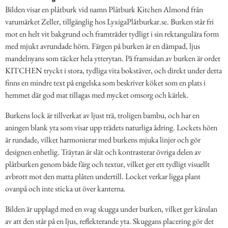
Bilden visar en plåtburk vid namn Plåtburk Kitchen Almond från
varumärket Zeller, tillgänglig hos LyxigaPlåtburkar.se. Burken står fri
mot en helt vit bakgrund och framträder tydligt i sin rektangulära form
med mjukt avrundade hörn. Färgen på burken är en dämpad, ljus
mandelnyans som täcker hela ytterytan. På framsidan av burken är ordet
KITCHEN tryckt i stora, tydliga vita bokstäver, och direkt under detta
finns en mindre text på engelska som beskriver köket som en plats i
hemmet där god mat tillagas med mycket omsorg och kärlek.
Burkens lock är tillverkat av ljust trä, troligen bambu, och har en
aningen blank yta som visar upp trädets naturliga ådring. Lockets hörn
är rundade, vilket harmonierar med burkens mjuka linjer och gör
designen enhetlig. Träytan är slät och kontrasterar övriga delen av
plåtburken genom både färg och textur, vilket ger ett tydligt visuellt
avbrott mot den matta plåten undertill. Locket verkar ligga plant
ovanpå och inte sticka ut över kanterna.
Bilden är upplagd med en svag skugga under burken, vilket ger känslan
av att den står på en ljus, reflekterande yta. Skuggans placering gör det