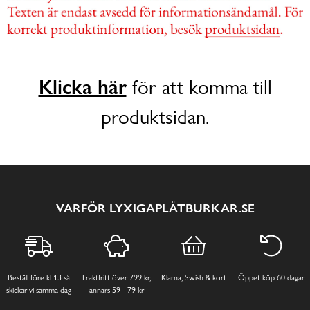
Klicka här
för att komma till
produktsidan.
VARFÖR LYXIGAPLÅTBURKAR.SE
Beställ före kl 13 så
Fraktfritt över 799 kr,
Klarna, Swish & kort
Öppet köp 60 dagar
skickar vi samma dag
annars 59 - 79 kr