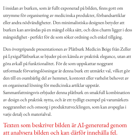
I insidan av burken, som är fullt exponerad på bilden, finns gott om
utrymme för organisering av medicinska produkter, förbandsartiklar
eller andra nödvändigheter. Den minimalistiska designen betyder att
burken kan användas på en mängd olika sätt, och dess charm ligger i dess
mångsidighet - perfekt för de som söker ordning och enkel tillgång.
Den övergripande presentationen av Plåtburk Medicin Beige från Zeller
på LyxigaPlåtburkar.se bjuder på en känsla av praktisk elegance, utan att
göra avkall på funktionalitet. För de som uppskattar noggrant
utformade förvaringslösningar är denna burk ett utmärkt val, vilket gör
den till en oumbärlig del av hemmet, kontoret eller varhelst behovet av
en organiserad lösning för medicinska artiklar uppstår.
Sammanfattningsvis erbjuder denna plåtburk en smakfull kombination
av design och praktisk nytta, och är ett tydligt exempel på varumärkets
noggrannhet och omsorg i produktutvecklingen, som kan avspeglas i
varje detalj och materialval.