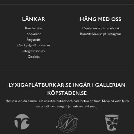
LÄNKAR
HÄNG MED OSS
Kundservice
Köpstaden.se på Facebook
Köpvillkor
RumAttÄlska.se på Instagram
Ångerrätt
Om LyxigaPlåtburkar.se
Integritetspolicy
Cookies
LYXIGAPLÅTBURKAR.SE INGÅR I GALLERIAN
KÖPSTADEN.SE
Hos oss kan du handla i alla anslutna butiker och bara betala en frakt. Klicka på valfri butik
nedan (din varukorg följer automatiskt med):