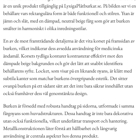
är en unik produkt tillgänglig på LyxigaPlåtburkar.se. På bilden ser vi en
behållare vars rektangulära form är både funktionell och stilren. Ytan är
jämn och slät, med en dämpad, neutral beige färg som gör att burken
smälter in harmoniskt i olika inredningsstilar.
En av de mest framträdande detaljerna är det vita korset på framsidan av
burken, vilket indikerar dess avsedda användning för medicinska
ändamål. Korsets tydliga konturer kontrasterar effektivt mot den
dämpade beige bakgrunden och gör det lätt att snabbt identifiera
behållarens syfte. Locket, som visar på en liknande nyans, är klätt med
subtila kanter som matchar burkens övergripande estetik. Det sitter
ovanpå burken på ett sådant sätt att det inte bara säkrar innehållet utan
också framhäver dess väl genomtänkta design.
Burken är försedd med robusta handtag på sidorna, utformade i samma
färgnyans som huvudstrukturen. Dessa handtag är inte bara dekorativa
utan också funktionella, vilket underlättar transport och hantering.
Metallkonstruktionen låter förstå att hållbarhet och långvarig
användning är centrala aspekter hos denna produkt.