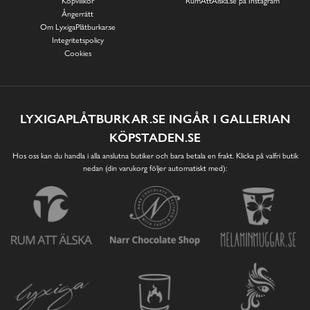
Köpvillkor
RumAttÄlska.se på Instagram
Ångerrätt
Om LyxigaPlåtburkar.se
Integritetspolicy
Cookies
LYXIGAPLÅTBURKAR.SE INGÅR I GALLERIAN
KÖPSTADEN.SE
Hos oss kan du handla i alla anslutna butiker och bara betala en frakt. Klicka på valfri butik
nedan (din varukorg följer automatiskt med):