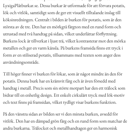
LyxigaPlåtburkar.se. Dessa burkar är utformade för att förvara potatis,
lök och vitlök, samtidigt som de ger ett visuellt tilltalande inslag till
köksinredningen. Centralt i bilden är burken för potatis, som är den
största av de tre. Den har en mörkgrå färgton med en rund form och
utrustad med två handtag på sidan, vilket underlättar förflyttning.
Burkens lock är tillverkat i ljust trä, vilket kontrasterar mot den mörka
metallen och ger en varm känsla. På burkens framsida finns ett tryck i
form av en stiliserad potatis, tillsammans med texten som anger dess
användningsområde.
Till höger finner vi burken för lökar, som är något mindre än den för
potatis. Denna burk har en krämvit färg och är även försedd med
handtag i metall. Precis som sin större motpart har den ett trälock som
bidrar till en enhetlig design. Ett enkelt cirkulärt tryck med lök-motiv
och text finns på framsidan, vilket tydligt visar burkens funktion.
På den vänstra sidan av bilden ser vi den minsta burken, avsedd för
vitlök. Den har en dämpad grön färg och en rund form som matchar de
andra burkarna. Trälocket och metallhandtagen ger en harmonisk