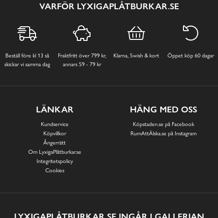
VARFÖR LYXIGAPLÅTBURKAR.SE
Beställ före kl 13 så
Fraktfritt över 799 kr,
Klarna, Swish & kort
Öppet köp 60 dagar
skickar vi samma dag
annars 59 - 79 kr
LÄNKAR
HÄNG MED OSS
Kundservice
Köpstaden.se på Facebook
Köpvillkor
RumAttÄlska.se på Instagram
Ångerrätt
Om LyxigaPlåtburkar.se
Integritetspolicy
Cookies
LYXIGAPLÅTBURKAR.SE INGÅR I GALLERIAN