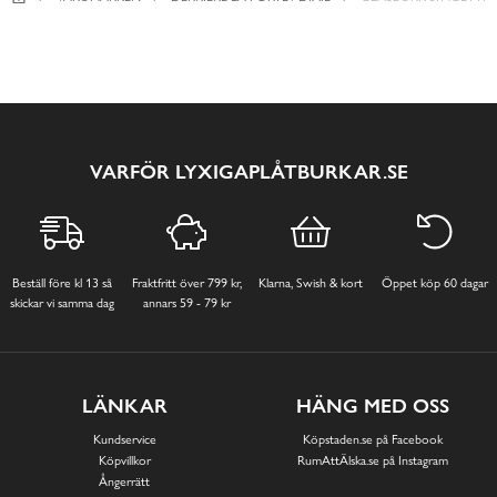
VARFÖR LYXIGAPLÅTBURKAR.SE
Beställ före kl 13 så
Fraktfritt över 799 kr,
Klarna, Swish & kort
Öppet köp 60 dagar
skickar vi samma dag
annars 59 - 79 kr
LÄNKAR
HÄNG MED OSS
Kundservice
Köpstaden.se på Facebook
Köpvillkor
RumAttÄlska.se på Instagram
Ångerrätt