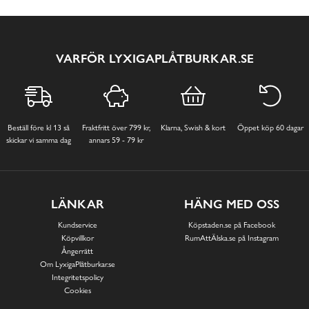
VARFÖR LYXIGAPLÅTBURKAR.SE
Beställ före kl 13 så
Fraktfritt över 799 kr,
Klarna, Swish & kort
Öppet köp 60 dagar
skickar vi samma dag
annars 59 - 79 kr
LÄNKAR
HÄNG MED OSS
Kundservice
Köpstaden.se på Facebook
Köpvillkor
RumAttÄlska.se på Instagram
Ångerrätt
Om LyxigaPlåtburkar.se
Integritetspolicy
Cookies