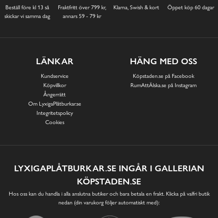
Beställ före kl 13 så
Fraktfritt över 799 kr,
Klarna, Swish & kort
Öppet köp 60 dagar
skickar vi samma dag
annars 59 - 79 kr
LÄNKAR
HÄNG MED OSS
Kundservice
Köpstaden.se på Facebook
Köpvillkor
RumAttÄlska.se på Instagram
Ångerrätt
Om LyxigaPlåtburkar.se
Integritetspolicy
Cookies
LYXIGAPLÅTBURKAR.SE INGÅR I GALLERIAN
KÖPSTADEN.SE
Hos oss kan du handla i alla anslutna butiker och bara betala en frakt. Klicka på valfri butik
nedan (din varukorg följer automatiskt med):