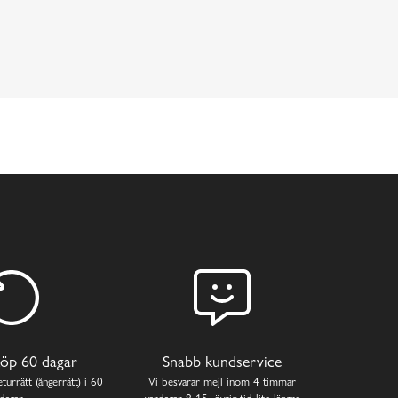
öp 60 dagar
Snabb kundservice
turrätt (ångerrätt) i 60
Vi besvarar mejl inom 4 timmar
dagar.
vardagar 8-15, övrig tid lite längre