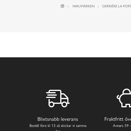
VARUMÄRKEN
DERRIÈRE LA PORT
Blixtsnabb leverans
Fraktfritt ö
Beställ före kl 13 så skickar vi samma
Annars 59 -
dag.