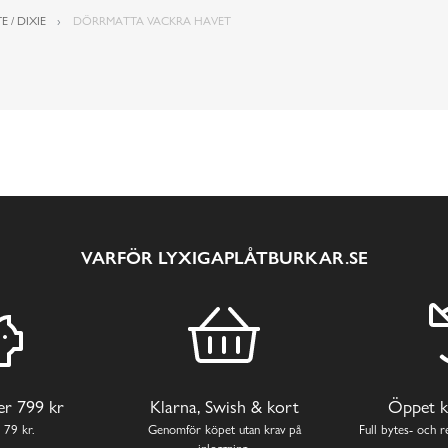
E / DIXIE
DÖRRMATTA VACKRA HAVET
VARFÖR LYXIGAPLÅTBURKAR.SE
ver 799 kr
Klarna, Swish & kort
Öppet k
 79 kr.
Genomför köpet utan krav på
Full bytes- och re
inloggning.