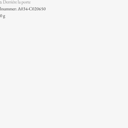
e:
Derriére la porte
ikelnummer: A034-C020650
0 g