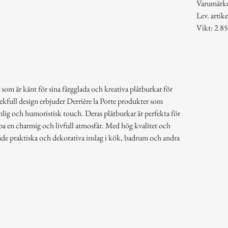
Varumärk
Lev. art
Vikt: 2 85
 som är känt för sina färgglada och kreativa plåtburkar för
lekfull design erbjuder Derrière la Porte produkter som
lig och humoristisk touch. Deras plåtburkar är perfekta för
pa en charmig och livfull atmosfär. Med hög kvalitet och
åde praktiska och dekorativa inslag i kök, badrum och andra