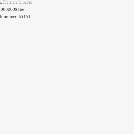
e:
Derriére la porte
30000008466
kelnummer: 65151