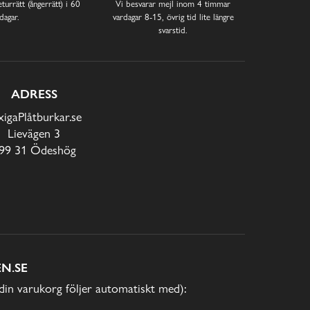
turrätt (ångerrätt) i 60
Vi besvarar mejl inom 4 timmar
dagar.
vardagar 8-15, övrig tid lite längre
svarstid.
ADRESS
xigaPlåtburkar.se
Lievägen 3
99 31 Ödeshög
N.SE
(din varukorg följer automatiskt med):