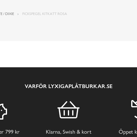
E / DIXIE
FICKSPEGEL KITKATT ROSA
VARFÖR LYXIGAPLÅTBURKAR.SE
ver 799 kr
Klarna, Swish & kort
Öppet k