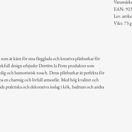
Varumärk
EAN: 92
Lev. arti
Vikt: 73 g
 som är känt för sina färgglada och kreativa plåtburkar för
lekfull design erbjuder Derrière la Porte produkter som
lig och humoristisk touch. Deras plåtburkar är perfekta för
pa en charmig och livfull atmosfär. Med hög kvalitet och
åde praktiska och dekorativa inslag i kök, badrum och andra