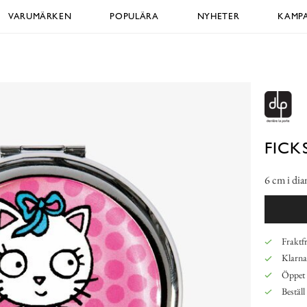
VARUMÄRKEN
POPULÄRA
NYHETER
KAMPA
FICK
6 cm i dia
Fraktfr
Klarna,
Öppet 
Beställ