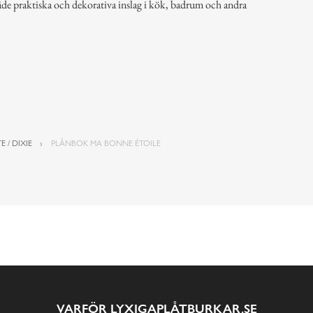
åde praktiska och dekorativa inslag i kök, badrum och andra
E / DIXIE
PLÅNBOK MA BONNE ÉTOILE
VARFÖR LYXIGAPLÅTBURKAR.SE