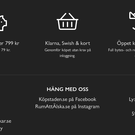
ver 799 kr
Klarna, Swish & kort
Öppet k
 79 kr.
Genomför köpet utan krav på
Full bytes- och re
inloggning.
HÄNG MED OSS
Köpstaden.se på Facebook
Ly
RumAttÄlska.se på Instagram
5
ar.se
cy