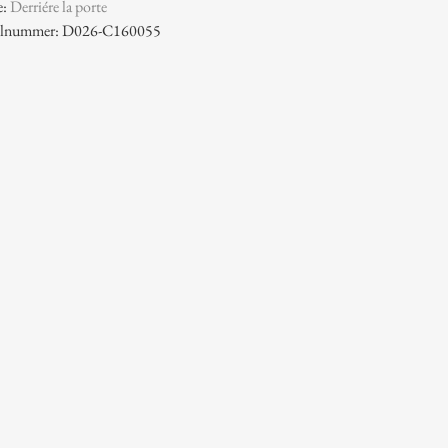
e:
Derriére la porte
ikelnummer: D026-C160055