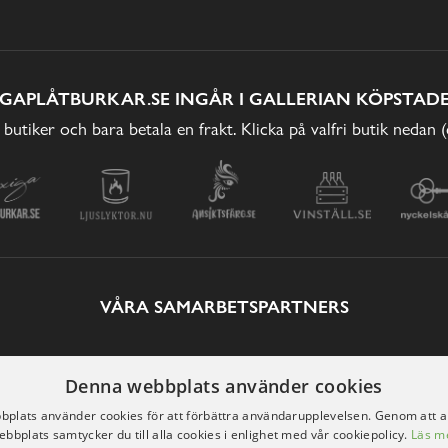
IGAPLÅTBURKAR.SE INGÅR I GALLERIAN KÖPSTADE
 butiker och bara betala en frakt. Klicka på valfri butik nedan 
VÅRA SAMARBETSPARTNERS
Denna webbplats använder cookies
plats använder cookies för att förbättra användarupplevelsen. Genom att 
ebbplats samtycker du till alla cookies i enlighet med vår cookiepolicy.
Läs m