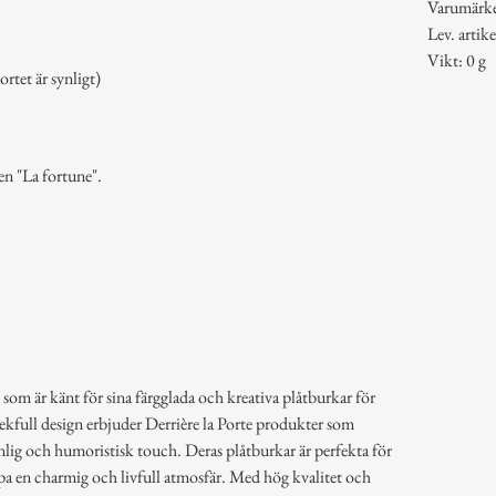
Varumärk
Lev. art
Vikt: 0 g
rtet är synligt)
en "La fortune".
 som är känt för sina färgglada och kreativa plåtburkar för
lekfull design erbjuder Derrière la Porte produkter som
lig och humoristisk touch. Deras plåtburkar är perfekta för
pa en charmig och livfull atmosfär. Med hög kvalitet och