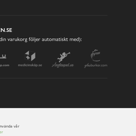
N.SE
(din varukorg följer automatiskt med):
använda vår
er