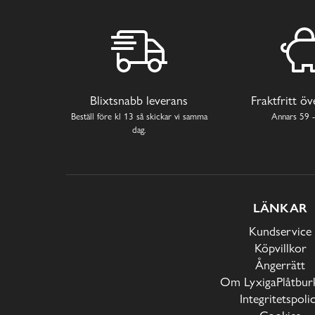
Blixtsnabb leverans
Fraktfritt ö
Beställ före kl 13 så skickar vi samma
Annars 59 -
dag.
LÄNKAR
Kundservice
Köpvillkor
Ångerrätt
Om LyxigaPlåtburk
Integritetspoli