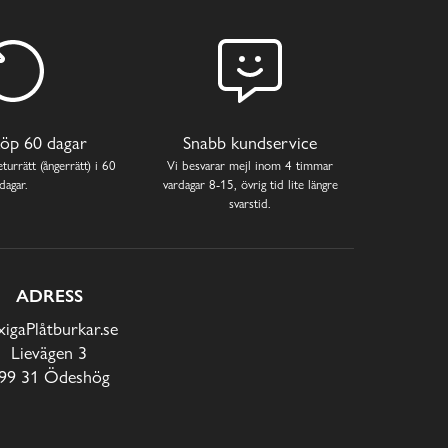
öp 60 dagar
Snabb kundservice
turrätt (ångerrätt) i 60
Vi besvarar mejl inom 4 timmar
dagar.
vardagar 8-15, övrig tid lite längre
svarstid.
ADRESS
xigaPlåtburkar.se
Lievägen 3
99 31 Ödeshög