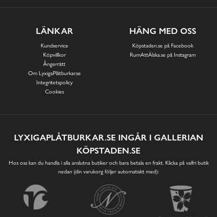
LÄNKAR
HÄNG MED OSS
Kundservice
Köpstaden.se på Facebook
Köpvillkor
RumAttÄlska.se på Instagram
Ångerrätt
Om LyxigaPlåtburkar.se
Integritetspolicy
Cookies
LYXIGAPLÅTBURKAR.SE INGÅR I GALLERIAN
KÖPSTADEN.SE
Hos oss kan du handla i alla anslutna butiker och bara betala en frakt. Klicka på valfri butik
nedan (din varukorg följer automatiskt med):