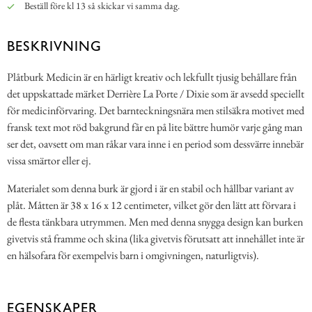
Beställ före kl 13 så skickar vi samma dag.
BESKRIVNING
Plåtburk Medicin är en härligt kreativ och lekfullt tjusig behållare från
det uppskattade märket Derrière La Porte / Dixie som är avsedd speciellt
för medicinförvaring. Det barnteckningsnära men stilsäkra motivet med
fransk text mot röd bakgrund får en på lite bättre humör varje gång man
ser det, oavsett om man råkar vara inne i en period som dessvärre innebär
vissa smärtor eller ej.
Materialet som denna burk är gjord i är en stabil och hållbar variant av
plåt. Måtten är 38 x 16 x 12 centimeter, vilket gör den lätt att förvara i
de flesta tänkbara utrymmen. Men med denna snygga design kan burken
givetvis stå framme och skina (lika givetvis förutsatt att innehållet inte är
en hälsofara för exempelvis barn i omgivningen, naturligtvis).
EGENSKAPER