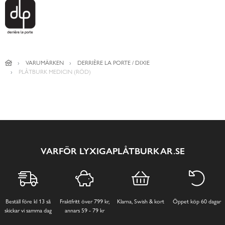
VARUMÄRKEN
DERRIÈRE LA PORTE / DIXIE
PLÅTBURK MEDICIN (RÖD)
VARFÖR LYXIGAPLÅTBURKAR.SE
Beställ före kl 13 så
Fraktfritt över 799 kr,
Klarna, Swish & kort
Öppet köp 60 dagar
skickar vi samma dag
annars 59 - 79 kr