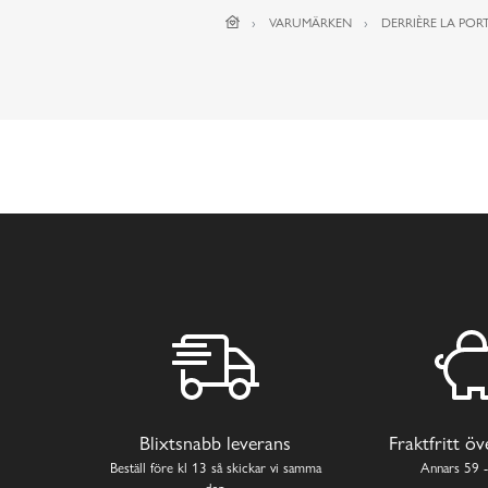
VARUMÄRKEN
DERRIÈRE LA PORT
Blixtsnabb leverans
Fraktfritt ö
Beställ före kl 13 så skickar vi samma
Annars 59 -
dag.