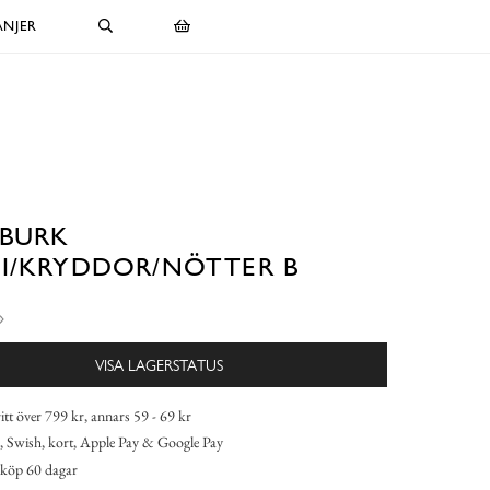
NJER
TBURK
I/KRYDDOR/NÖTTER B
VISA LAGERSTATUS
itt över 799 kr, annars 59 - 69 kr
 Swish, kort, Apple Pay & Google Pay
köp 60 dagar