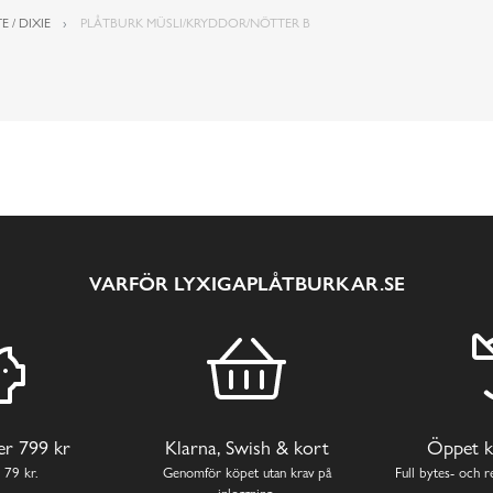
E / DIXIE
PLÅTBURK MÜSLI/KRYDDOR/NÖTTER B
VARFÖR LYXIGAPLÅTBURKAR.SE
ver 799 kr
Klarna, Swish & kort
Öppet k
 79 kr.
Genomför köpet utan krav på
Full bytes- och re
inloggning.