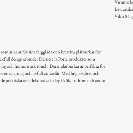
Varumärk
Lev. arti
Vikt: 84 g
 som är känt för sina färgglada och kreativa plåtburkar för
lekfull design erbjuder Derrière la Porte produkter som
lig och humoristisk touch. Deras plåtburkar är perfekta för
pa en charmig och livfull atmosfär. Med hög kvalitet och
åde praktiska och dekorativa inslag i kök, badrum och andra