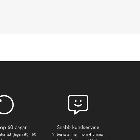
öp 60 dagar
Snabb kundservice
turrätt (ångerrätt) i 60
Vi besvarar mejl inom 4 timmar
dagar.
vardagar 8-15, övrig tid lite längre