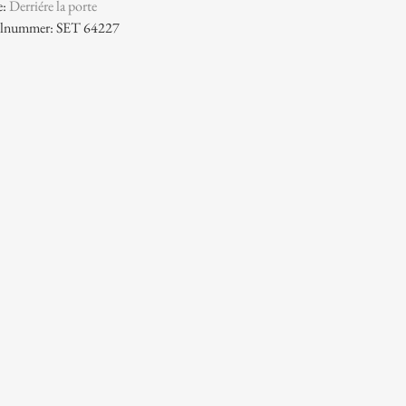
e:
Derriére la porte
kelnummer: SET 64227