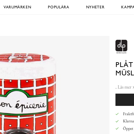
VARUMÄRKEN
POPULÄRA
NYHETER
KAMPA
PLÅ
MÜSL
.
Läs mer
Fraktfr
Klarna,
Öppet 