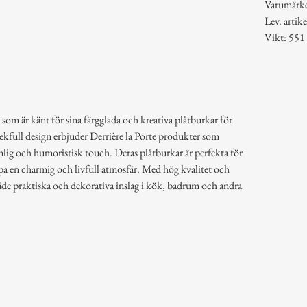
Varumärk
Lev. art
Vikt: 551
 som är känt för sina färgglada och kreativa plåtburkar för
lekfull design erbjuder Derrière la Porte produkter som
lig och humoristisk touch. Deras plåtburkar är perfekta för
pa en charmig och livfull atmosfär. Med hög kvalitet och
åde praktiska och dekorativa inslag i kök, badrum och andra