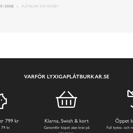
E / DIXIE
PLÅTBURK TOP SECRET
VARFÖR LYXIGAPLÅTBURKAR.SE
ver 799 kr
Klarna, Swish & kort
Öppet k
 79 kr.
Genomför köpet utan krav på
Full bytes- och re
inloggning.