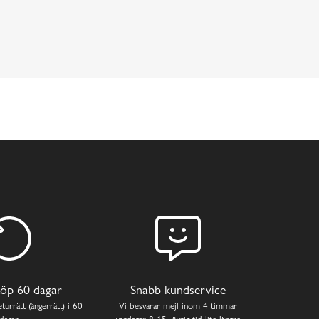
öp 60 dagar
Snabb kundservice
turrätt (ångerrätt) i 60
Vi besvarar mejl inom 4 timmar
dagar.
vardagar 8-15, övrig tid lite längre