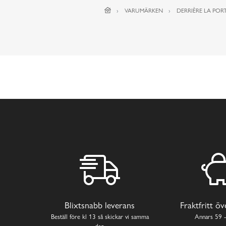
VARUMÄRKEN
DERRIÈRE LA PORT
Blixtsnabb leverans
Fraktfritt ö
Beställ före kl 13 så skickar vi samma
Annars 59 -
dag.