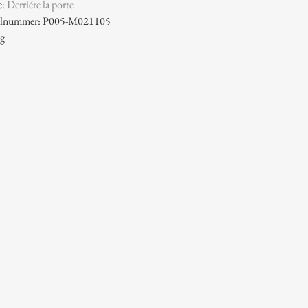
e:
Derriére la porte
ikelnummer: P005-M021105
 g