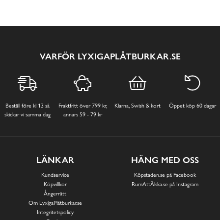
VARFÖR LYXIGAPLÅTBURKAR.SE
Beställ före kl 13 så
Fraktfritt över 799 kr,
Klarna, Swish & kort
Öppet köp 60 dagar
skickar vi samma dag
annars 59 - 79 kr
LÄNKAR
HÄNG MED OSS
Kundservice
Köpstaden.se på Facebook
Köpvillkor
RumAttÄlska.se på Instagram
Ångerrätt
Om LyxigaPlåtburkar.se
Integritetspolicy