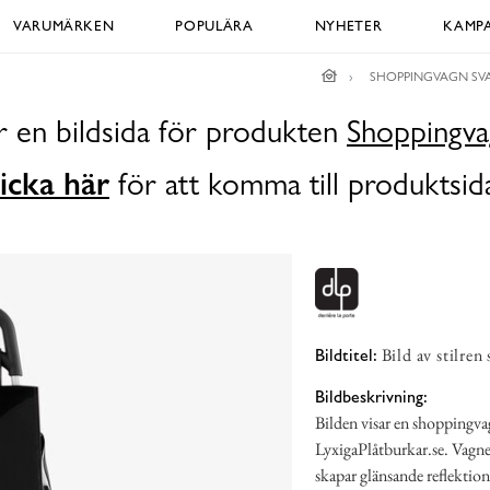
VARUMÄRKEN
POPULÄRA
NYHETER
KAMPA
SHOPPINGVAGN SV
r en bildsida för produkten
Shoppingva
icka här
för att komma till produktsid
Bild av stilre
Bildtitel:
Bildbeskrivning:
Bilden visar en shoppingvag
LyxigaPlåtburkar.se. Vagnen
skapar glänsande reflektion