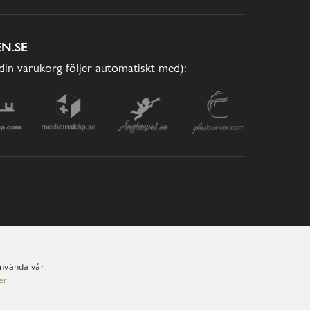
N.SE
(din varukorg följer automatiskt med):
använda vår
er