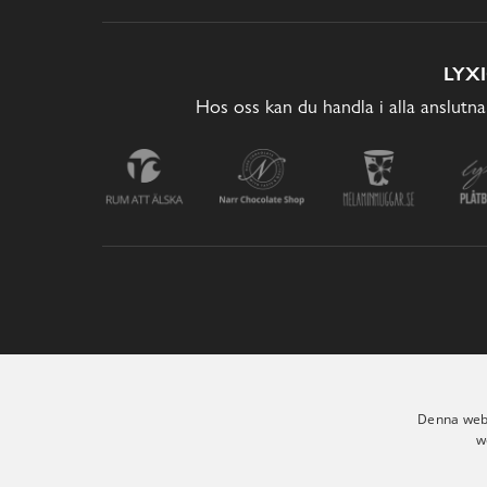
LYX
Hos oss kan du handla i alla anslutna
Denna webb
w