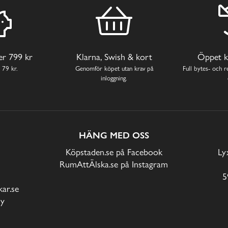
ver 799 kr
Klarna, Swish & kort
Öppet k
 79 kr.
Genomför köpet utan krav på
Full bytes- och re
inloggning.
HÄNG MED OSS
Köpstaden.se på Facebook
Ly
RumAttÄlska.se på Instagram
5
ar.se
cy