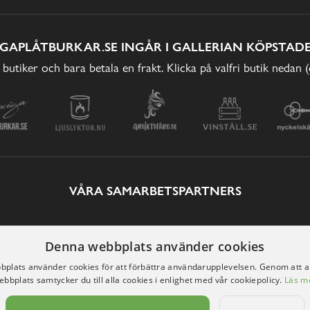
IGAPLÅTBURKAR.SE INGÅR I GALLERIAN KÖPSTADE
 butiker och bara betala en frakt. Klicka på valfri butik nedan 
VÅRA SAMARBETSPARTNERS
Denna webbplats använder cookies
plats använder cookies för att förbättra användarupplevelsen. Genom att 
ebbplats samtycker du till alla cookies i enlighet med vår cookiepolicy.
Läs m