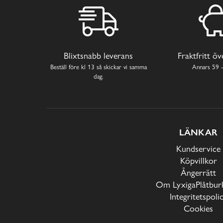
Blixtsnabb leverans
Fraktfritt ö
Beställ före kl 13 så skickar vi samma
Annars 59 -
dag.
LÄNKAR
Kundservice
Köpvillkor
Ångerrätt
Om LyxigaPlåtburk
Integritetspoli
Cookies