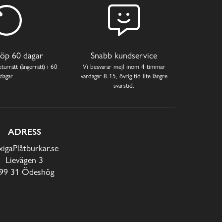
öp 60 dagar
Snabb kundservice
turrätt (ångerrätt) i 60
Vi besvarar mejl inom 4 timmar
dagar.
vardagar 8-15, övrig tid lite längre
svarstid.
ADRESS
xigaPlåtburkar.se
Lievägen 3
99 31 Ödeshög