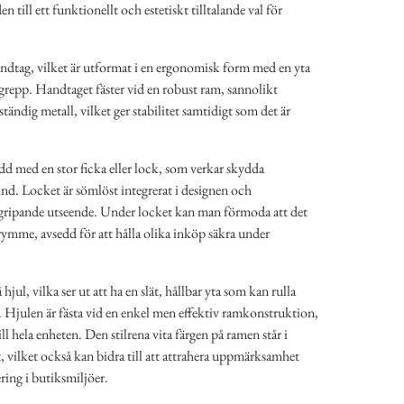
n till ett funktionellt och estetiskt tilltalande val för
dtag, vilket är utformat i en ergonomisk form med en yta
grepp. Handtaget fäster vid en robust ram, sannolikt
ständig metall, vilket ger stabilitet samtidigt som det är
dd med en stor ficka eller lock, som verkar skydda
ind. Locket är sömlöst integrerat i designen och
gripande utseende. Under locket kan man förmoda att det
rymme, avsedd för att hålla olika inköp säkra under
hjul, vilka ser ut att ha en slät, hållbar yta som kan rulla
. Hjulen är fästa vid en enkel men effektiv ramkonstruktion,
ill hela enheten. Den stilrena vita färgen på ramen står i
t, vilket också kan bidra till att attrahera uppmärksamhet
ring i butiksmiljöer.