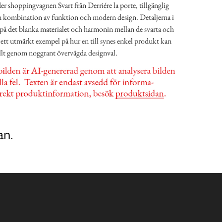
r shoppingvagnen Svart från Derriére la porte, tillgänglig
n kombination av funktion och modern design. Detaljerna i
 på det blanka materialet och harmonin mellan de svarta och
l ett utmärkt exempel på hur en till synes enkel produkt kan
ellt genom noggrant övervägda designval.
an.