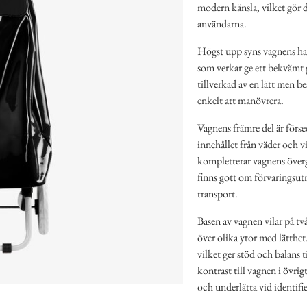
modern känsla, vilket gör de
användarna.
Högst upp syns vagnens han
som verkar ge ett bekvämt 
tillverkad av en lätt men be
enkelt att manövrera.
Vagnens främre del är förse
innehållet från väder och v
kompletterar vagnens över
finns gott om förvaringsut
transport.
Basen av vagnen vilar på två 
över olika ytor med lätthet
vilket ger stöd och balans t
kontrast till vagnen i övrig
och underlätta vid identifie