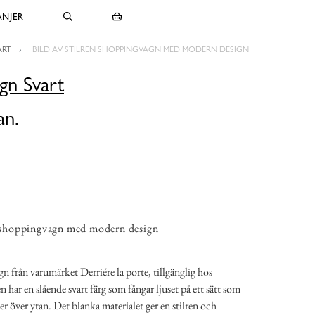
NJER
ART
BILD AV STILREN SHOPPINGVAGN MED MODERN DESIGN
gn Svart
an.
n shoppingvagn med modern design
n från varumärket Derriére la porte, tillgänglig hos
 har en slående svart färg som fångar ljuset på ett sätt som
er över ytan. Det blanka materialet ger en stilren och