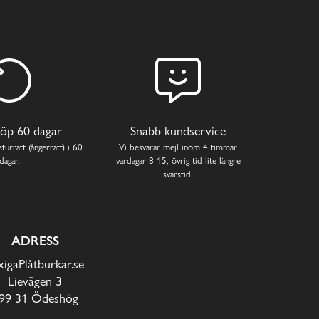
öp 60 dagar
Snabb kundservice
turrätt (ångerrätt) i 60
Vi besvarar mejl inom 4 timmar
dagar.
vardagar 8-15, övrig tid lite längre
svarstid.
ADRESS
xigaPlåtburkar.se
Lievägen 3
99 31 Ödeshög