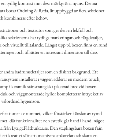
ar en tydlig kontrast mot dess mörkgröna nyans. Denna
bara boxar Ordning & Reda, är uppbyggd av flera sektioner
ch kombineras efter behov.
ustrationer och textrutor som ger den en lekfull och
ika sektionerna har tydliga markeringar och färgdetaljer,
k och visuellt tilltalande. Längst upp på boxen finns en rund
ringen och tillsätter en intressant dimension till dess
r andra badrumsdetaljer som en diskret bakgrund. Ett
ansystem installerat i väggen adderar en modern touch,
p i keramik står strategiskt placerad bredvid boxen.
duk och väggmonterade hyllor kompletterar intrycket av
h välordnad hygienzon.
 reflektioner av rummet, vilket förstärker känslan av rymd
met, där funktionalitet och estetik går hand i hand, något
 från LyxigaPlåtburkar.se. Den staplingsbara boxen från
 ett kreativt sätt att organisera småprylar och skapa en