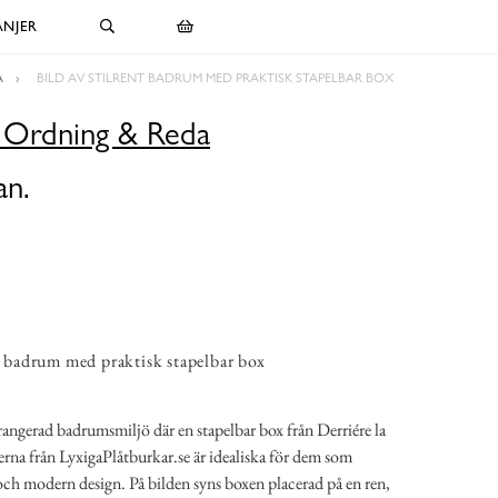
NJER
A
BILD AV STILRENT BADRUM MED PRAKTISK STAPELBAR BOX
r Ordning & Reda
an.
nt badrum med praktisk stapelbar box
rangerad badrumsmiljö där en stapelbar box från Derriére la
erna från LyxigaPlåtburkar.se är idealiska för dem som
och modern design. På bilden syns boxen placerad på en ren,