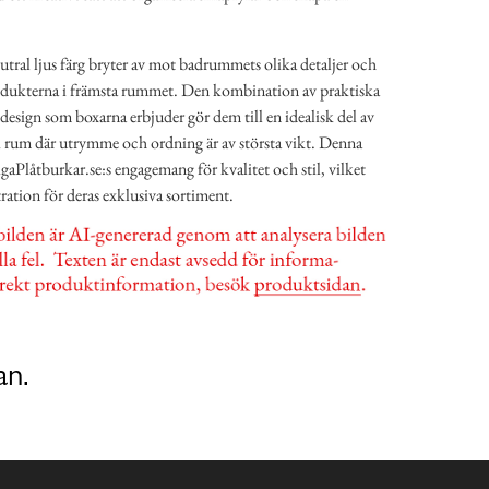
tral ljus färg bryter av mot badrummets olika detaljer och
 produkterna i främsta rummet. Den kombination av praktiska
esign som boxarna erbjuder gör dem till en idealisk del av
t i rum där utrymme och ordning är av största vikt. Denna
igaPlåtburkar.se:s engagemang för kvalitet och stil, vilket
stration för deras exklusiva sortiment.
an.