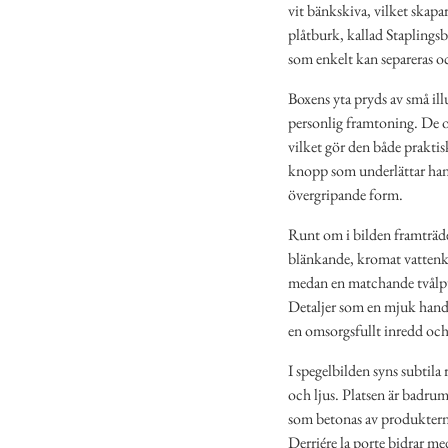
vit bänkskiva, vilket skap
plåtburk, kallad Staplings
som enkelt kan separeras o
Boxens yta pryds av små ill
personlig framtoning. De ol
vilket gör den både praktis
knopp som underlättar hante
övergripande form.
Runt om i bilden framträde
blänkande, kromat vattenkr
medan en matchande tvålpum
Detaljer som en mjuk hand
en omsorgsfullt inredd oc
I spegelbilden syns subtila
och ljus. Platsen är badrum
som betonas av produkterna
Derriére la porte bidrar med