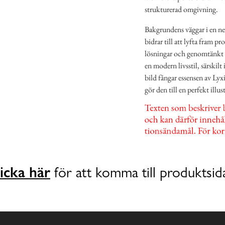
strukturerad omgivning.
Bakgrundens väggar i en neu
bidrar till att lyfta fram
lösningar och genomtänkt d
en modern livsstil, särskil
bild fångar essensen av Lyx
gör den till en perfekt illu
icka här
för att komma till produktsid