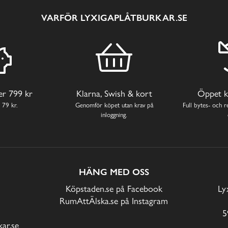
VARFÖR LYXIGAPLÅTBURKAR.SE
ver 799 kr
Klarna, Swish & kort
Öppet k
 79 kr.
Genomför köpet utan krav på
Full bytes- och re
inloggning.
HÄNG MED OSS
Köpstaden.se på Facebook
Ly
RumAttÄlska.se på Instagram
5
ar.se