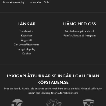
skickar vi samma dag
annars 59 - 79 kr
LÄNKAR
HÄNG MED OSS
Kundservice
Köpstaden.se på Facebook
Köpvillkor
RumAttÄlska.se på Instagram
Ångerrätt
Om LyxigaPlåtburkar.se
Integritetspolicy
Cookies
LYXIGAPLÅTBURKAR.SE INGÅR I GALLERIAN
KÖPSTADEN.SE
Hos oss kan du handla i alla anslutna butiker och bara betala en frakt. Klicka på valfri butik
nedan (din varukorg följer automatiskt med):