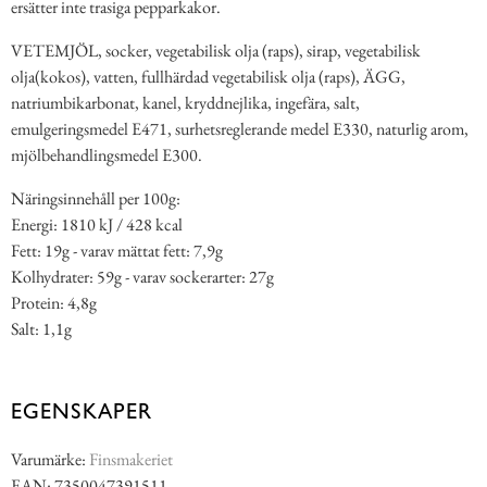
ersätter inte trasiga pepparkakor.
VETEMJÖL, socker, vegetabilisk olja (raps), sirap, vegetabilisk
olja(kokos), vatten, fullhärdad vegetabilisk olja (raps), ÄGG,
natriumbikarbonat, kanel, kryddnejlika, ingefära, salt,
emulgeringsmedel E471, surhetsreglerande medel E330, naturlig arom,
mjölbehandlingsmedel E300.
Näringsinnehåll per 100g:
Energi: 1810 kJ / 428 kcal
Fett: 19g - varav mättat fett: 7,9g
Kolhydrater: 59g - varav sockerarter: 27g
Protein: 4,8g
Salt: 1,1g
EGENSKAPER
Varumärke:
Finsmakeriet
EAN: 7350047391511