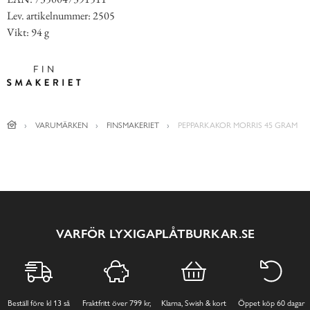
Lev. artikelnummer: 2505
Vikt: 94 g
VARUMÄRKEN
FINSMAKERIET
PEPPARKAKOR MORRIS 45 GRAM
VARFÖR LYXIGAPLÅTBURKAR.SE
Beställ före kl 13 så
Fraktfritt över 799 kr,
Klarna, Swish & kort
Öppet köp 60 dagar