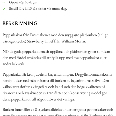
Öppet köp 60 dagar
Beställ före kl 13 så skickar vi samma dag.
BESKRIVNING
Pepparkakor från Finsmakeriet med den snyggaste plåtburken (enligt
vårt eget tycke) Strawberry Thief från William Morris.
När de goda pepparkakorna är uppätna och plåtburken gapar tom kan
den med fördel användas till att fylla upp med nya pepparkakor eller
andra bakverk.
Pepparkakan är kronjuvelen i bagerisamlingen. De gyllenbruna kakorna
handplockas ned från plåtarna till burken av bagarinnorna själva. Den
välbekanta doften av ingefära och kanel och den höga kvaliteten på
råvarorna och avsaknaden av transfetter och konserveringsmedel gör
dessa pepparkakor till något utöver det vanliga.
Burken innehåller ca 8 stycken alldeles underbart goda pepparkakor och
är en fin present att ge bort eller varför inte njuta av själv. Burkens storlek