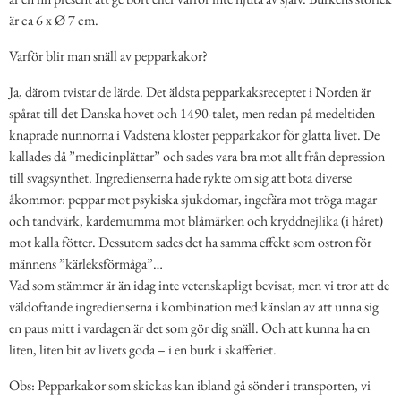
är ca 6 x Ø 7 cm.
Varför blir man snäll av pepparkakor?
Ja, därom tvistar de lärde. Det äldsta pepparkaksreceptet i Norden är
spårat till det Danska hovet och 1490-talet, men redan på medeltiden
knaprade nunnorna i Vadstena kloster pepparkakor för glatta livet. De
kallades då ”medicinplättar” och sades vara bra mot allt från depression
till svagsynthet. Ingredienserna hade rykte om sig att bota diverse
åkommor: peppar mot psykiska sjukdomar, ingefära mot tröga magar
och tandvärk, kardemumma mot blåmärken och kryddnejlika (i håret)
mot kalla fötter. Dessutom sades det ha samma effekt som ostron för
männens ”kärleksförmåga”…
Vad som stämmer är än idag inte vetenskapligt bevisat, men vi tror att de
väldoftande ingredienserna i kombination med känslan av att unna sig
en paus mitt i vardagen är det som gör dig snäll. Och att kunna ha en
liten, liten bit av livets goda – i en burk i skafferiet.
Obs: Pepparkakor som skickas kan ibland gå sönder i transporten, vi