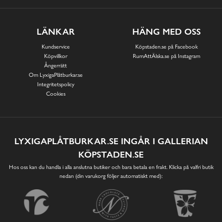
LÄNKAR
HÄNG MED OSS
Kundservice
Köpstaden.se på Facebook
Köpvillkor
RumAttÄlska.se på Instagram
Ångerrätt
Om LyxigaPlåtburkar.se
Integritetspolicy
Cookies
LYXIGAPLÅTBURKAR.SE INGÅR I GALLERIAN
KÖPSTADEN.SE
Hos oss kan du handla i alla anslutna butiker och bara betala en frakt. Klicka på valfri butik
nedan (din varukorg följer automatiskt med):