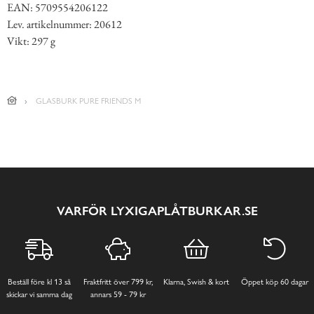
EAN: 5709554206122
Lev. artikelnummer: 20612
Vikt: 297 g
GLASBURK PURE FRIENDS M
VARFÖR LYXIGAPLÅTBURKAR.SE
Beställ före kl 13 så
Fraktfritt över 799 kr,
Klarna, Swish & kort
Öppet köp 60 dagar
skickar vi samma dag
annars 59 - 79 kr