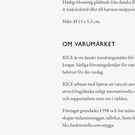
Härligt blommig plåtburk från danska Ri
& knäckebröd eller till barnens småpysse
Mått: Ø 15 x 5,5 cm.
OM VARUMÄRKET
RICE är ett danskt inredningsmärke för 
korgar, härliga förvaringsdetaljer för var
behöver för din vardag.
RICE arbetar med hjärtat att vara ett ansv
utvecklingsländer enligt internationella 
och supportarbete runt om i världen.
Företaget grundades 1998 och har sedan de
skapar melaminmuggar, tallrikar, bestic
lika funktionella som snygga.