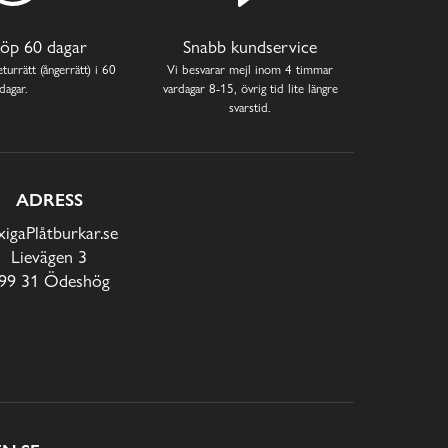
öp 60 dagar
Snabb kundservice
turrätt (ångerrätt) i 60
Vi besvarar mejl inom 4 timmar
dagar.
vardagar 8-15, övrig tid lite längre
svarstid.
ADRESS
xigaPlåtburkar.se
Lievägen 3
99 31 Ödeshög