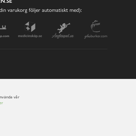
N.SE
(din varukorg följer automatiskt med):
använda vår
er