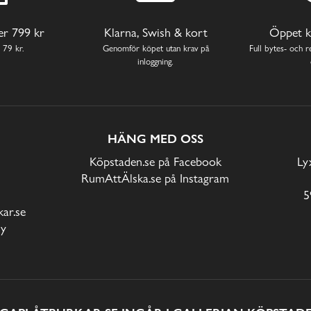
ver 799 kr
Klarna, Swish & kort
Öppet k
 79 kr.
Genomför köpet utan krav på
Full bytes- och re
inloggning.
HÄNG MED OSS
Köpstaden.se på Facebook
Ly
RumAttÄlska.se på Instagram
5
ar.se
cy