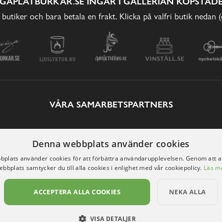
IGAPLÅTBURKAR.SE INGÅR I GALLERIAN KÖPSTADE
 butiker och bara betala en frakt. Klicka på valfri butik nedan 
VÅRA SAMARBETSPARTNERS
Denna webbplats använder cookies
plats använder cookies för att förbättra användarupplevelsen. Genom att 
ebbplats samtycker du till alla cookies i enlighet med vår cookiepolicy.
Läs m
ACCEPTERA ALLA COOKIES
NEKA ALLA
VISA DETALJER