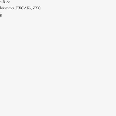
: Rice
ikelnummer: BXCAK-3ZXC
 g