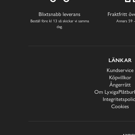
Blixtsnabb leverans
Fraktfritt ö
Beställ före kl 13 så skickar vi samma
Annars 59 -
dag.
LÄNKAR
Kundservice
Köpvillkor
Ångerrätt
Om LyxigaPlåtburk
Integritetspoli
Cookies