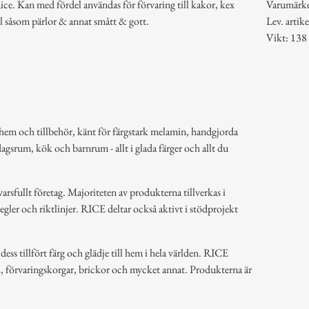
ce. Kan med fördel användas för förvaring till kakor, kex
Varumärke
l såsom pärlor & annat smått & gott.
Lev. art
Vikt: 138
hem och tillbehör, känt för färgstark melamin, handgjorda
dagsrum, kök och barnrum - allt i glada färger och allt du
arsfullt företag. Majoriteten av produkterna tillverkas i
regler och riktlinjer. RICE deltar också aktivt i stödprojekt
ss tillfört färg och glädje till hem i hela världen. RICE
k, förvaringskorgar, brickor och mycket annat. Produkterna är