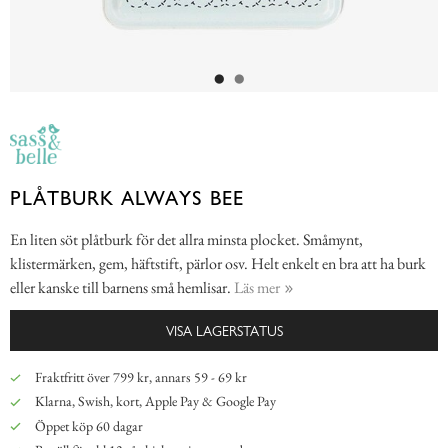
PLÅTBURK ALWAYS BEE
En liten söt plåtburk för det allra minsta plocket. Småmynt,
klistermärken, gem, häftstift, pärlor osv. Helt enkelt en bra att ha burk
eller kanske till barnens små hemlisar.
Läs mer
VISA LAGERSTATUS
Fraktfritt över 799 kr, annars 59 - 69 kr
Klarna, Swish, kort, Apple Pay & Google Pay
Öppet köp 60 dagar