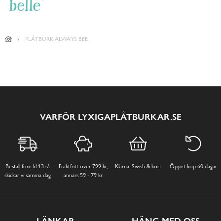
PLÅTBURK ALWAYS BEE
VARFÖR LYXIGAPLÅTBURKAR.SE
Beställ före kl 13 så
Fraktfritt över 799 kr,
Klarna, Swish & kort
Öppet köp 60 dagar
skickar vi samma dag
annars 59 - 79 kr
LÄNKAR
HÄNG MED OSS