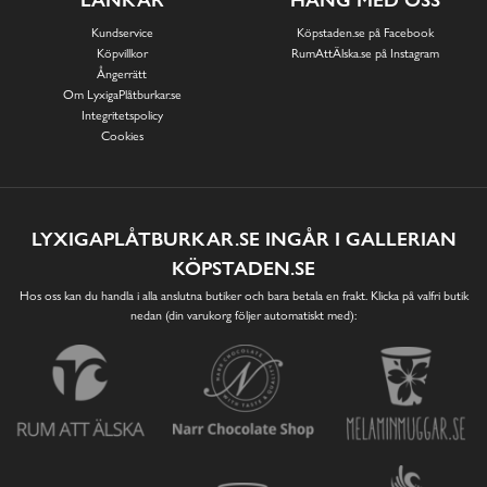
Kundservice
Köpstaden.se på Facebook
Köpvillkor
RumAttÄlska.se på Instagram
Ångerrätt
Om LyxigaPlåtburkar.se
Integritetspolicy
Cookies
LYXIGAPLÅTBURKAR.SE INGÅR I GALLERIAN
KÖPSTADEN.SE
Hos oss kan du handla i alla anslutna butiker och bara betala en frakt. Klicka på valfri butik
nedan (din varukorg följer automatiskt med):