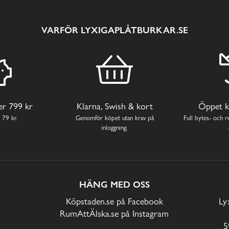
VARFÖR LYXIGAPLÅTBURKAR.SE
ver 799 kr
Klarna, Swish & kort
Öppet k
 79 kr.
Genomför köpet utan krav på
Full bytes- och re
inloggning.
HÄNG MED OSS
Köpstaden.se på Facebook
Ly
RumAttÄlska.se på Instagram
5