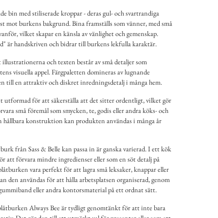
de bin med stiliserade kroppar - deras gul- och svartrandiga
rast mot burkens bakgrund. Bina framställs som vänner, med små
vanför, vilket skapar en känsla av vänlighet och gemenskap.
" är handskriven och bidrar till burkens lekfulla karaktär.
illustrationerna och texten består av små detaljer som
ktens visuella appel. Färgpaletten domineras av lugnande
ken till en attraktiv och diskret inredningsdetalj i många hem.
utformad för att säkerställa att det sitter ordentligt, vilket gör
örvara små föremål som smycken, te, godis eller andra köks- och
sin hållbara konstruktion kan produkten användas i många år
rk från Sass & Belle kan passa in är ganska varierad. I ett kök
r att förvara mindre ingredienser eller som en söt detalj på
plåtburken vara perfekt för att lagra små leksaker, knappar eller
kan den användas för att hålla arbetsplatsen organiserad, genom
, gummiband eller andra kontorsmaterial på ett ordnat sätt.
låtburken Always Bee är tydligt genomtänkt för att inte bara
ativ. Det gör den till ett utmärkt val för presenter eller som ett