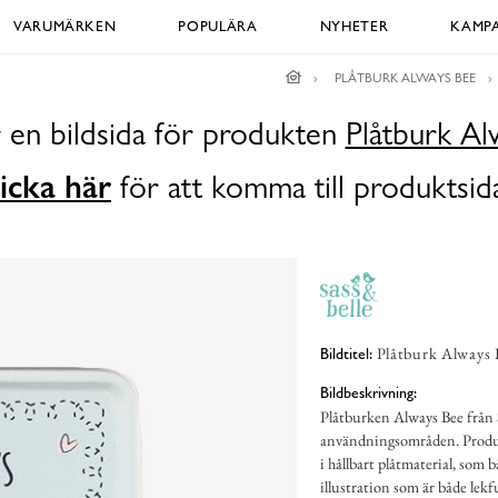
VARUMÄRKEN
POPULÄRA
NYHETER
KAMPA
PLÅTBURK ALWAYS BEE
 en bildsida för produkten
Plåtburk Al
icka här
för att komma till produktsid
Plåtburk Always 
Bildtitel:
Bildbeskrivning:
Plåtburken Always Bee från 
användningsområden. Produk
i hållbart plåtmaterial, som b
illustration som är både lekfu