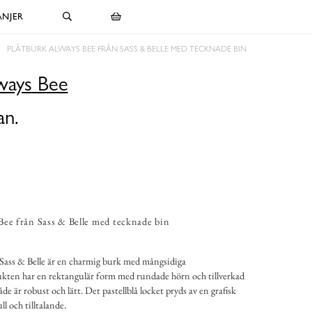
NJER
PLÅTBURK ALWAYS BEE FRÅN SASS & BELLE MED TECKNADE BIN
ways Bee
an.
Bee från Sass & Belle med tecknade bin
Sass & Belle är en charmig burk med mångsidiga
ten har en rektangulär form med rundade hörn och tillverkad
åde är robust och lätt. Det pastellblå locket pryds av en grafisk
ll och tilltalande.