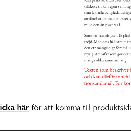
tillskott till din egen samli
sina lekfulla och glada desi
användbarhet med en estetisk 
miljö den än placeras i.
Sammanfattningsvis är plåtbu
fröjd. Med dess hållbara ma
den ett mångsidigt föremål s
mysig atmosfär som gör det e
många olika sammanhang.
icka här
för att komma till produktsid