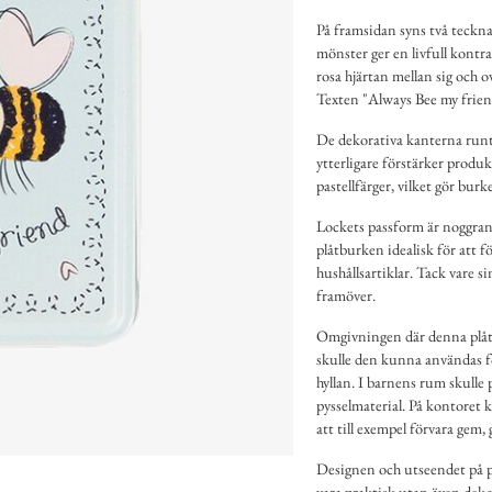
På framsidan syns två teckna
mönster ger en livfull kont
rosa hjärtan mellan sig och o
Texten "Always Bee my friend
De dekorativa kanterna runt 
ytterligare förstärker produ
pastellfärger, vilket gör bur
Lockets passform är noggrant 
plåtburken idealisk för att f
hushållsartiklar. Tack vare 
framöver.
Omgivningen där denna plåtbu
skulle den kunna användas fö
hyllan. I barnens rum skulle 
pysselmaterial. På kontoret 
att till exempel förvara gem
Designen och utseendet på p
vara praktisk utan även dekor