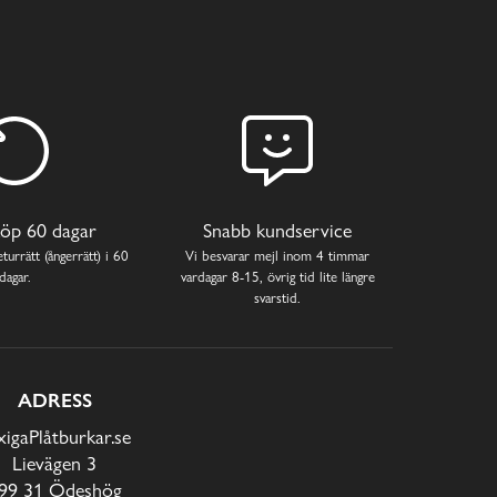
öp 60 dagar
Snabb kundservice
turrätt (ångerrätt) i 60
Vi besvarar mejl inom 4 timmar
dagar.
vardagar 8-15, övrig tid lite längre
svarstid.
ADRESS
xigaPlåtburkar.se
Lievägen 3
99 31 Ödeshög