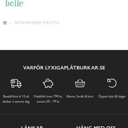
PLÅTBURK ENJOY THE LITTLE
VARFÖR LYXIGAPLÅTBURKAR.SE
Beställ före kl 13 så
Fraktfritt över 799 kr,
Klarna, Swish & kort
Öppet köp 60 dagar
skickar vi samma dag
annars 59 - 79 kr
LÄNKAR
HÄNG MED OSS