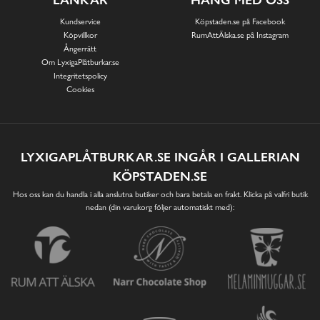
Kundservice
Köpstaden.se på Facebook
Köpvillkor
RumAttÄlska.se på Instagram
Ångerrätt
Om LyxigaPlåtburkar.se
Integritetspolicy
Cookies
LYXIGAPLÅTBURKAR.SE INGÅR I GALLERIAN
KÖPSTADEN.SE
Hos oss kan du handla i alla anslutna butiker och bara betala en frakt. Klicka på valfri butik
nedan (din varukorg följer automatiskt med):