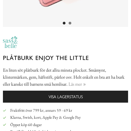
PLÅTBURK ENJOY THE LITTLE
En liten söt plåtburk för det allra minsta plocket. Småmynt,
klistermärken, gem, häftstift, pärlor osv. Helt enkelt en bra att ha burk
eller kanske till barnens små hemlisar.
Läs mer
VISA LAGERSTATUS
Fraktfritt över 799 kr, annars 59 - 69 kr
Klarna, Swish, kort, Apple Pay & Google Pay
Öppet köp 60 dagar