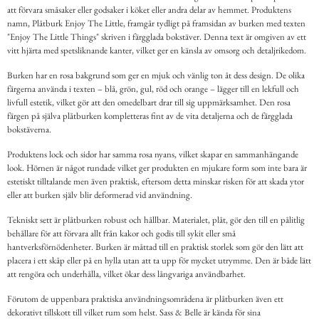
att förvara småsaker eller godsaker i köket eller andra delar av hemmet. Produktens
namn, Plåtburk Enjoy The Little, framgår tydligt på framsidan av burken med texten
"Enjoy The Little Things" skriven i färgglada bokstäver. Denna text är omgiven av ett
vitt hjärta med spetsliknande kanter, vilket ger en känsla av omsorg och detaljrikedom.
Burken har en rosa bakgrund som ger en mjuk och vänlig ton åt dess design. De olika
färgerna använda i texten – blå, grön, gul, röd och orange – lägger till en lekfull och
livfull estetik, vilket gör att den omedelbart drar till sig uppmärksamhet. Den rosa
färgen på själva plåtburken kompletteras fint av de vita detaljerna och de färgglada
bokstäverna.
Produktens lock och sidor har samma rosa nyans, vilket skapar en sammanhängande
look. Hörnen är något rundade vilket ger produkten en mjukare form som inte bara är
estetiskt tilltalande men även praktisk, eftersom detta minskar risken för att skada ytor
eller att burken själv blir deformerad vid användning.
Tekniskt sett är plåtburken robust och hållbar. Materialet, plåt, gör den till en pålitlig
behållare för att förvara allt från kakor och godis till sykit eller små
hantverksförnödenheter. Burken är måttad till en praktisk storlek som gör den lätt att
placera i ett skåp eller på en hylla utan att ta upp för mycket utrymme. Den är både lätt
att rengöra och underhålla, vilket ökar dess långvariga användbarhet.
Förutom de uppenbara praktiska användningsområdena är plåtburken även ett
dekorativt tillskott till vilket rum som helst. Sass & Belle är kända för sina