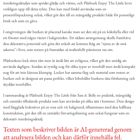
inredningsdetaljer som sprider glädje och värme, och Plåtburk Enjoy The Little lever
verkligen upp till detta rykte. Den kan med fördel användas som en
presentförpackning också, vilket gör den till en mångsidig produkt både för personligt
bruk och som en gåva.
I omgivningen där burken är placerad kanske man ser den stå på en kökshylla eller vid
ett fönster med några växter i bakgrunden. Ett sådant arrangemang skulle framhäva
dess dekorativa potential och göra det enkelt att komma ihåg att "njuta av de små
sakerna" i livet, som texten på framsidan så insiktsfullt påminner oss om.
Plåtburkens lock sitter tätt men är ändå lätt att avlägsna, vilket gör den smidig att
använda dagligen. Insidan är rymlig nog för olika typer av innehåll men ändå kompakt
nog för att inte kännas klumpig. Locket har samma färg och material som resten av
burken och är designat att passa perfekt, vilket bibehåller burkens täta förslutning och
skyddar innehållet.
I sammandrag är Plåtburk Enjoy The Little från Sass & Belle en praktisk, mångsidig
och estetiskt tilltalande produkt som kan användas på olika sätt i hemmet. Dess design
med färgglada bokstäver på en rosa och vit bakgrund, tillsammans med dess hållbara
konstruktion, gör den till en utmärkt förvaringslösning som också fungerar som en
dekorativ inredningsdetalj.