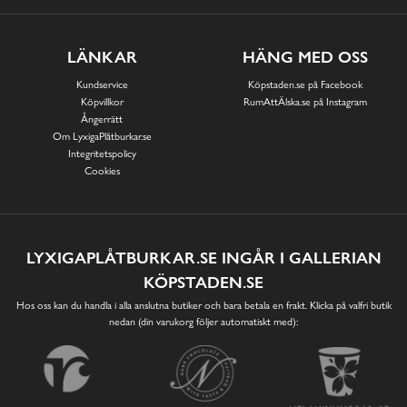
LÄNKAR
HÄNG MED OSS
Kundservice
Köpstaden.se på Facebook
Köpvillkor
RumAttÄlska.se på Instagram
Ångerrätt
Om LyxigaPlåtburkar.se
Integritetspolicy
Cookies
LYXIGAPLÅTBURKAR.SE INGÅR I GALLERIAN
KÖPSTADEN.SE
Hos oss kan du handla i alla anslutna butiker och bara betala en frakt. Klicka på valfri butik
nedan (din varukorg följer automatiskt med):