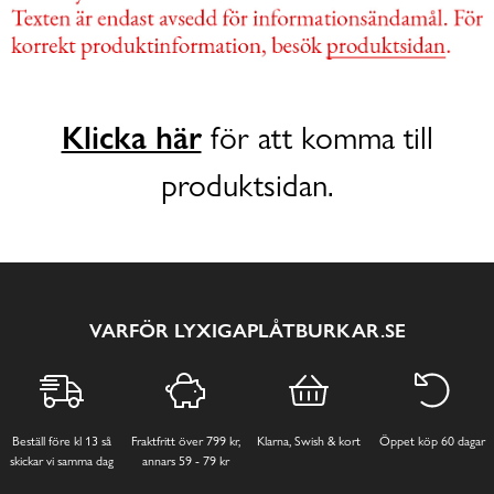
Klicka här
för att komma till
produktsidan.
VARFÖR LYXIGAPLÅTBURKAR.SE
Beställ före kl 13 så
Fraktfritt över 799 kr,
Klarna, Swish & kort
Öppet köp 60 dagar
skickar vi samma dag
annars 59 - 79 kr